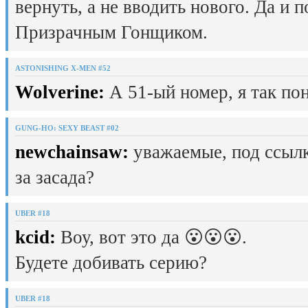
вернуть, а не вводить нового. Да и 
Призрачным Гонщиком.
ASTONISHING X-MEN #52
Wolverine:
А 51-ый номер, я так пон
GUNG-HO: SEXY BEAST #02
newchainsaw:
уважаемые, под ссылк
за засада?
UBER #18
kcid:
Воу, вот это да 😮😮😮.
Будете добивать серию?
UBER #18