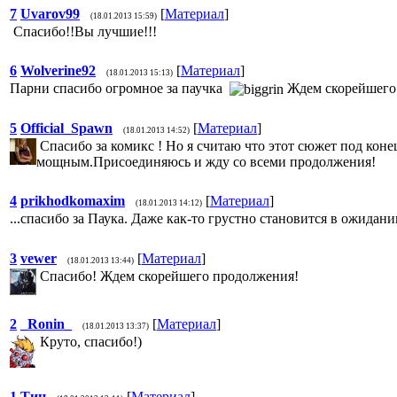
7
Uvarov99
[
Материал
]
(18.01.2013 15:59)
Спасибо!!Вы лучшие!!!
6
Wolverine92
[
Материал
]
(18.01.2013 15:13)
Парни спасибо огромное за паучка
Ждем скорейшег
5
Official_Spawn
[
Материал
]
(18.01.2013 14:52)
Спасибо за комикс ! Но я считаю что этот сюжет под кон
мощным.Присоединяюсь и жду со всеми продолжения!
4
prikhodkomaxim
[
Материал
]
(18.01.2013 14:12)
...спасибо за Паука. Даже как-то грустно становится в ожидан
3
vewer
[
Материал
]
(18.01.2013 13:44)
Спасибо! Ждем скорейшего продолжения!
2
_Ronin_
[
Материал
]
(18.01.2013 13:37)
Круто, спасибо!)
1
Тиц
[
Материал
]