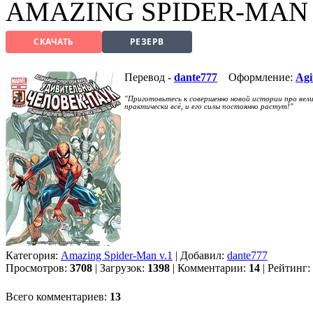
AMAZING SPIDER-MAN 
СКАЧАТЬ
РЕЗЕРВ
Перевод -
dante777
Оформление:
Agi
"Приготовьтесь к совершенно новой истории про вел
практически всё, и его силы постоянно растут!"
Категория:
Amazing Spider-Man v.1
| Добавил:
dante777
Просмотров:
3708
| Загрузок:
1398
| Комментарии:
14
| Рейтинг:
Всего комментариев:
13