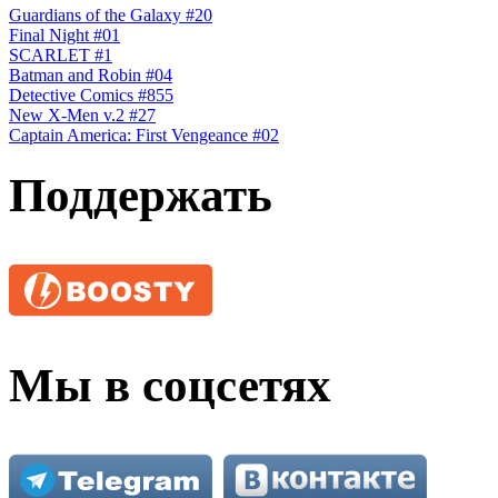
Guardians of the Galaxy #20
Final Night #01
SCARLET #1
Batman and Robin #04
Detective Comics #855
New X-Men v.2 #27
Сaptain America: First Vengeance #02
Поддержать
Мы в соцсетях