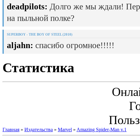
deadpilots:
Долго же мы ждали! Пер
на пыльной полке?
SUPERBOY - THE BOY OF STEEL (2010)
aljahn:
спасибо огромное!!!!!
Статистика
Онла
Г
Польз
Главная
»
Издательства
»
Marvel
»
Amazing Spider-Man v.1