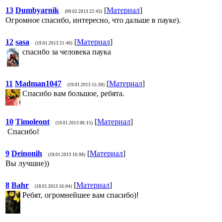
13
Dumbyarnik
[
Материал
]
(09.02.2013 22:43)
Огромное спасибо, интересно, что дальше в пауке).
12
sasa
[
Материал
]
(19.01.2013 21:40)
спасибо за человека паука
11
Madman1047
[
Материал
]
(19.01.2013 15:30)
Спасибо вам большое, ребята.
10
Timoleont
[
Материал
]
(19.01.2013 06:15)
Спасибо!
9
Deinonih
[
Материал
]
(18.01.2013 16:08)
Вы лучшие))
8
Bahr
[
Материал
]
(18.01.2013 16:04)
Ребят, огромнейшее вам спасибо)!