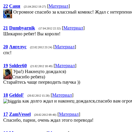
22
Саня
[
Материал
]
(21.04.2012 19:27)
Огромное спасибо за классный комикс! Ждал с нетерпени
21
Dumbyarnik
[
Материал
]
(17.04.2012 22:32)
Шикарно ребят! Вы короли!
20
Ангелус
[
Материал
]
(22.02.2012 23:24)
спс!
19
Solder60
[
Материал
]
(21.02.2012 18:49)
Ура!) Накнецто дождался)
Спасибо ребята)
Старайтесь чаще пеерводить паучка ))
18
GeldoF
[
Материал
]
(20.02.2012 15:28)
как долго ждал и наконец дождался,спасибо вам огр
17
ZamVessel
[
Материал
]
(20.02.2012 09:40)
Спасибо, парни, очень ждал этого перевода!