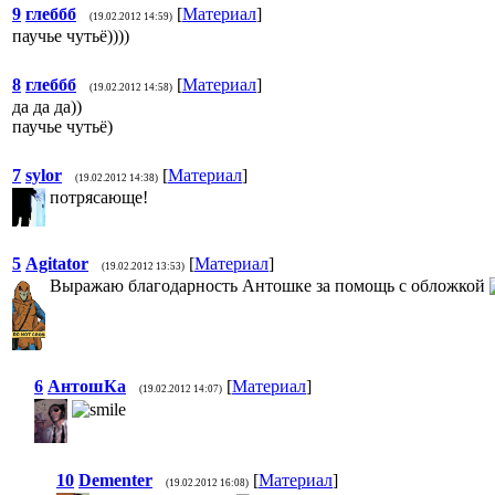
9
глеббб
[
Материал
]
(19.02.2012 14:59)
паучье чутьё))))
8
глеббб
[
Материал
]
(19.02.2012 14:58)
да да да))
паучье чутьё)
7
sylor
[
Материал
]
(19.02.2012 14:38)
потрясающе!
5
Agitator
[
Материал
]
(19.02.2012 13:53)
Выражаю благодарность Антошке за помощь с обложкой
6
АнтошКа
[
Материал
]
(19.02.2012 14:07)
10
Dementer
[
Материал
]
(19.02.2012 16:08)