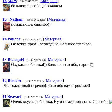
16
Mars
[
Материал
]
(20.02.2012 02:07)
большое спасибо. дождались)
15
_Nathan_
[
Материал
]
(19.02.2012 23:36)
потрясающе, спасибо))
14
Раилаг
[
Материал
]
(19.02.2012 19:41)
Обложка прям... загляденье. Большое спасибо!
13
ВолодяН
[
Материал
]
(19.02.2012 18:59)
Ох, какая обложка!)) Большое спасибо, парни!))
12
Bladelec
[
Материал
]
(19.02.2012 17:31)
Долгожданный перевод!! Спасибо вам огромное!!
11
Beavart
[
Материал
]
(19.02.2012 17:19)
Очень вкусная обложка. Ну и номер под стать. Спасибо.