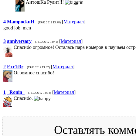
АнтошКа Рулит!!!
4
MampockuH
[
Материал
]
(19.02.2012 13:48)
good job, men
3
anniversary
[
Материал
]
(19.02.2012 13:41)
Спасибо огромное! Осталась пара номеров в паучьем остро
2
Exc1t3r
[
Материал
]
(19.02.2012 13:37)
Огромное спасибо!
1
_Ronin_
[
Материал
]
(19.02.2012 13:34)
Спасибо.
Оставлять комм