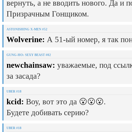
вернуть, а не вводить нового. Да и 
Призрачным Гонщиком.
ASTONISHING X-MEN #52
Wolverine:
А 51-ый номер, я так пон
GUNG-HO: SEXY BEAST #02
newchainsaw:
уважаемые, под ссылк
за засада?
UBER #18
kcid:
Воу, вот это да 😮😮😮.
Будете добивать серию?
UBER #18