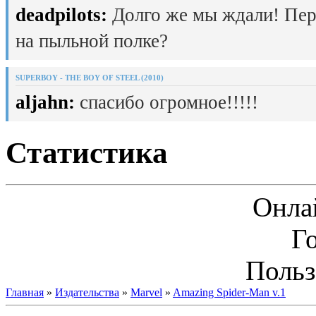
deadpilots:
Долго же мы ждали! Пер
на пыльной полке?
SUPERBOY - THE BOY OF STEEL (2010)
aljahn:
спасибо огромное!!!!!
Статистика
Онла
Г
Польз
Главная
»
Издательства
»
Marvel
»
Amazing Spider-Man v.1