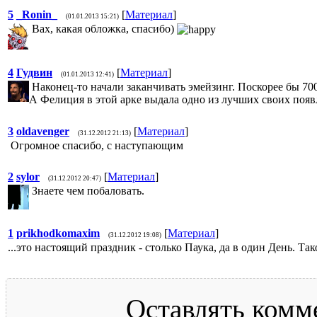
5
_Ronin_
[
Материал
]
(01.01.2013 15:21)
Вах, какая обложка, спасибо)
4
Гудвин
[
Материал
]
(01.01.2013 12:41)
Наконец-то начали заканчивать эмейзинг. Поскорее бы 700
А Фелиция в этой арке выдала одно из лучших своих появ
3
oldavenger
[
Материал
]
(31.12.2012 21:13)
Огромное спасибо, с наступающим
2
sylor
[
Материал
]
(31.12.2012 20:47)
Знаете чем побаловать.
1
prikhodkomaxim
[
Материал
]
(31.12.2012 19:08)
...это настоящий праздник - столько Паука, да в один День. Т
Оставлять комм