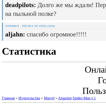
deadpilots:
Долго же мы ждали! Пер
на пыльной полке?
SUPERBOY - THE BOY OF STEEL (2010)
aljahn:
спасибо огромное!!!!!
Статистика
Онла
Г
Польз
Главная
»
Издательства
»
Marvel
»
Amazing Spider-Man v.1