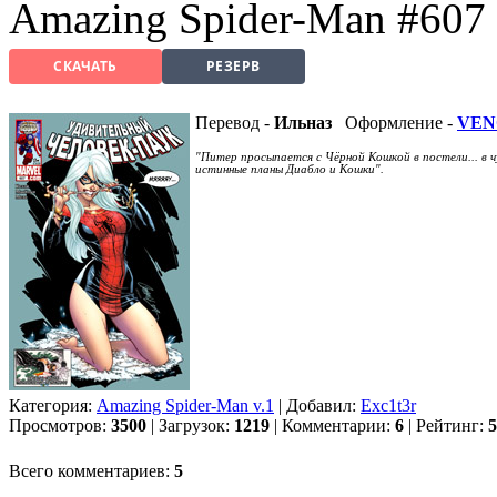
Amazing Spider-Man #607
СКАЧАТЬ
РЕЗЕРВ
Перевод -
Ильназ
Оформление -
VEN
"Питер просыпается с Чёрной Кошкой в постели... в
истинные планы Диабло и Кошки".
Категория:
Amazing Spider-Man v.1
| Добавил:
Exc1t3r
Просмотров:
3500
| Загрузок:
1219
| Комментарии:
6
| Рейтинг:
5
Всего комментариев:
5