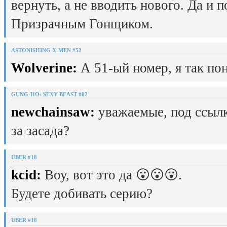
вернуть, а не вводить нового. Да и 
Призрачным Гонщиком.
ASTONISHING X-MEN #52
Wolverine:
А 51-ый номер, я так пон
GUNG-HO: SEXY BEAST #02
newchainsaw:
уважаемые, под ссылк
за засада?
UBER #18
kcid:
Воу, вот это да 😮😮😮.
Будете добивать серию?
UBER #18