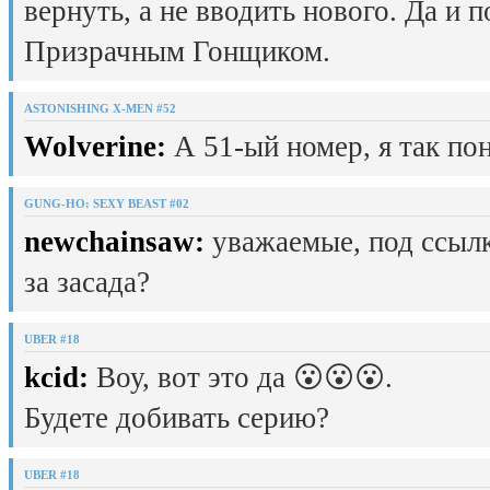
вернуть, а не вводить нового. Да и 
Призрачным Гонщиком.
ASTONISHING X-MEN #52
Wolverine:
А 51-ый номер, я так пон
GUNG-HO: SEXY BEAST #02
newchainsaw:
уважаемые, под ссылк
за засада?
UBER #18
kcid:
Воу, вот это да 😮😮😮.
Будете добивать серию?
UBER #18