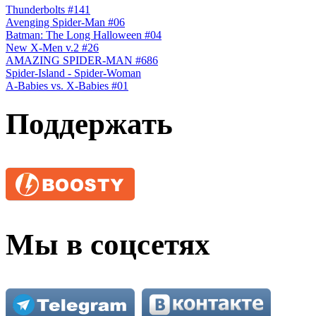
Thunderbolts #141
Avenging Spider-Man #06
Batman: The Long Halloween #04
New X-Men v.2 #26
AMAZING SPIDER-MAN #686
Spider-Island - Spider-Woman
A-Babies vs. X-Babies #01
Поддержать
Мы в соцсетях