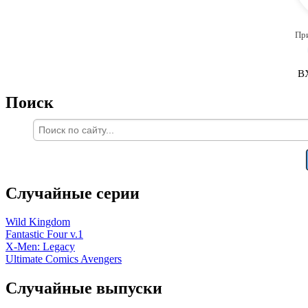
Пр
В
Поиск
Случайные серии
Wild Kingdom
Fantastic Four v.1
X-Men: Legacy
Ultimate Comics Avengers
Случайные выпуски