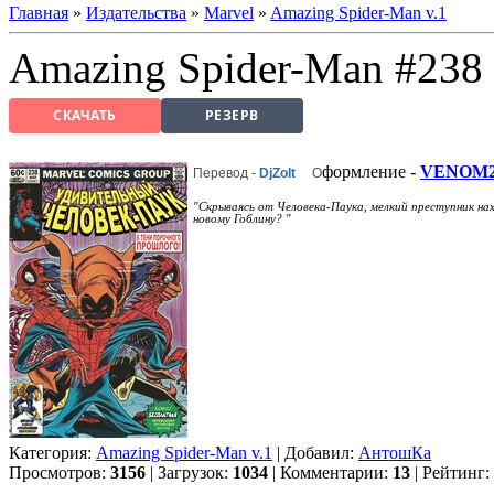
Главная
»
Издательства
»
Marvel
»
Amazing Spider-Man v.1
Amazing Spider-Man #238
СКАЧАТЬ
РЕЗЕРВ
формление -
VENOM2
Перевод -
DjZolt
О
"Скрываясь от Человека-Паука, мелкий преступник нах
новому Гоблину? "
Категория:
Amazing Spider-Man v.1
| Добавил:
АнтошКа
Просмотров:
3156
| Загрузок:
1034
| Комментарии:
13
| Рейтинг: