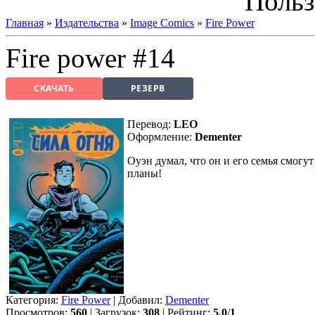
Польз
Главная
»
Издательства
»
Image Comics
»
Fire Power
Fire power #14
СКАЧАТЬ
РЕЗЕРВ
Перевод:
LEO
Оформление:
Dementer
Оуэн думал, что он и его семья смогу
планы!
Категория:
Fire Power
| Добавил:
Dementer
Просмотров:
560
| Загрузок:
308
| Рейтинг:
5.0
/
1