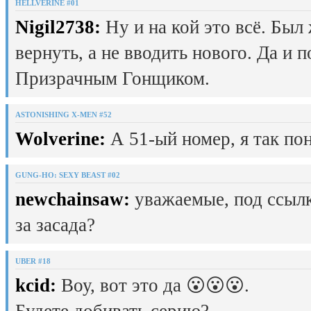
HELLVERINE #01
Nigil2738:
Ну и на кой это всё. Был
вернуть, а не вводить нового. Да и 
Призрачным Гонщиком.
ASTONISHING X-MEN #52
Wolverine:
А 51-ый номер, я так пон
GUNG-HO: SEXY BEAST #02
newchainsaw:
уважаемые, под ссылк
за засада?
UBER #18
kcid:
Воу, вот это да 😮😮😮.
Будете добивать серию?