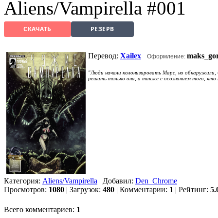
Aliens/Vampirella #001
СКАЧАТЬ
РЕЗЕРВ
Перевод:
Xailex
maks_go
Оформление:
"
Люди начали колонизировать Марс, но обнаружили, 
решить только она, а также с осознанием того, чт
Категория:
Aliens/Vampirella
| Добавил:
Den_Chrome
Просмотров:
1080
| Загрузок:
480
| Комментарии:
1
| Рейтинг:
5.
Всего комментариев:
1