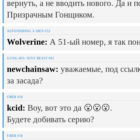
вернуть, а не вводить нового. Да и 
Призрачным Гонщиком.
ASTONISHING X-MEN #52
Wolverine:
А 51-ый номер, я так пон
GUNG-HO: SEXY BEAST #02
newchainsaw:
уважаемые, под ссылк
за засада?
UBER #18
kcid:
Воу, вот это да 😮😮😮.
Будете добивать серию?
UBER #18