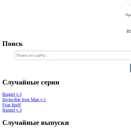
Пр
В
Поиск
Случайные серии
Batgirl v.3
Invincible Iron Man v.1
Fear Itself
Batgirl v.3
Случайные выпуски