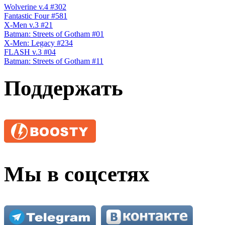
Wolverine v.4 #302
Fantastic Four #581
X-Men v.3 #21
Batman: Streets of Gotham #01
X-Men: Legacy #234
FLASH v.3 #04
Batman: Streets of Gotham #11
Поддержать
Мы в соцсетях