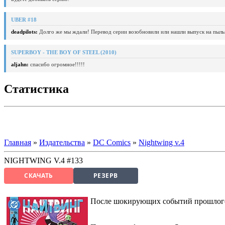
UBER #18
deadpilots:
Долго же мы ждали! Перевод серии возобновили или нашли выпуск на пыль
SUPERBOY - THE BOY OF STEEL (2010)
aljahn:
спасибо огромное!!!!!
Статистика
Главная
»
Издательства
»
DC Comics
»
Nightwing v.4
NIGHTWING V.4 #133
СКАЧАТЬ
РЕЗЕРВ
После шокирующих событий прошлого в