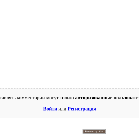
тавлять комментарии могут только
авторизованные пользовате
Войти
или
Регистрация
© 2009-2026. Supercomics
Этот сайт защищен reCAPTCHA и Google.
Политика конфиденциальности
и
Условия использования
.