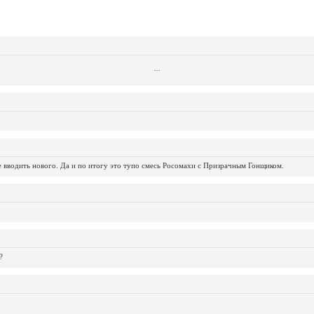
...
...
...
...
...
...
...
...
...
...
...
не вводить нового. Да и по итогу это тупо смесь Росомахи с Призрачным Гонщиком.
?