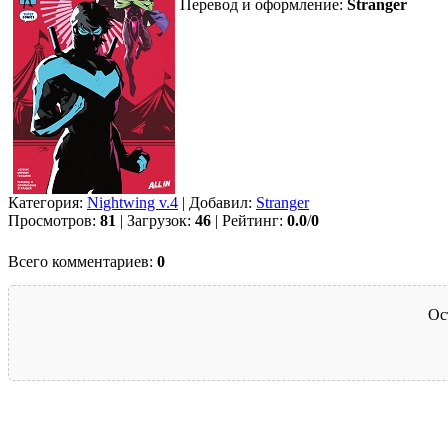
Перевод и оформление:
Stranger
Категория:
Nightwing v.4
| Добавил:
Strаngеr
Просмотров:
81
| Загрузок:
46
| Рейтинг:
0.0
/
0
Всего комментариев:
0
Ос