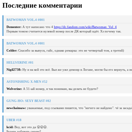
Последние комментарии
BATWOMAN VOL.4 #001
Dementer:
А тут написано что 4
https://dc.fandom.com/wiki/Batwoman_Vol_4
Первым томом считается нулевой номер после ДК который идёт. Хз почему так.
BATWOMAN VOL.4 #001
Colder:
Спасибо за выпуск, гайс, однако ремарка: это не четвертый том, а третий)
HELLVERINE #01
Nigil2738:
Ну и на кой это всё. Был же уже демонр в Логане, могли бы его вернуть, а 
ASTONISHING X-MEN #52
Wolverine:
А 51-ый номер, я так понимаю, вы делать не будете?
GUNG-HO: SEXY BEAST #02
newchainsaw:
уважаемые, под ссылками пишется, что "ничего не найдено". чё за засада
UBER #18
kcid:
Воу, вот это да 😮😮😮.
Будете добивать серию?