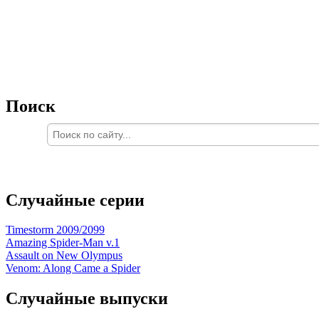
Поиск
Случайные серии
Timestorm 2009/2099
Amazing Spider-Man v.1
Assault on New Olympus
Venom: Along Came a Spider
Случайные выпуски