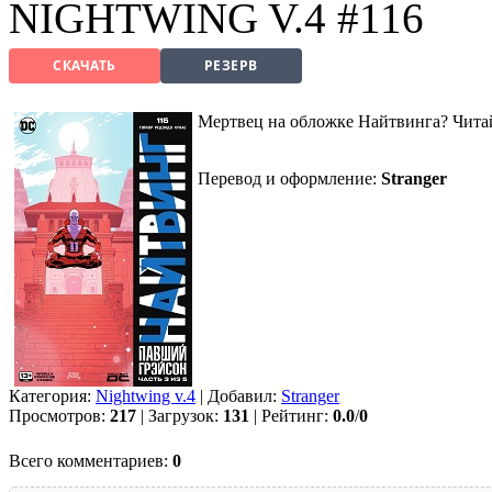
NIGHTWING V.4 #116
СКАЧАТЬ
РЕЗЕРВ
Мертвец на обложке Найтвинга? Читайт
Перевод и оформление:
Stranger
Категория:
Nightwing v.4
| Добавил:
Strаngеr
Просмотров:
217
| Загрузок:
131
| Рейтинг:
0.0
/
0
Всего комментариев:
0