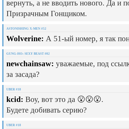
вернуть, а не вводить нового. Да и 
Призрачным Гонщиком.
ASTONISHING X-MEN #52
Wolverine:
А 51-ый номер, я так пон
GUNG-HO: SEXY BEAST #02
newchainsaw:
уважаемые, под ссылк
за засада?
UBER #18
kcid:
Воу, вот это да 😮😮😮.
Будете добивать серию?
UBER #18