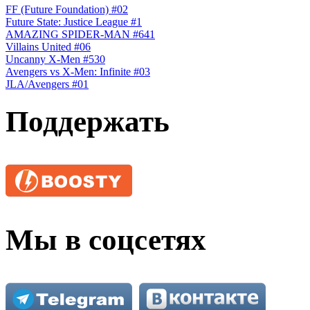
FF (Future Foundation) #02
Future State: Justice League #1
AMAZING SPIDER-MAN #641
Villains United #06
Uncanny X-Men #530
Avengers vs X-Men: Infinite #03
JLA/Avengers #01
Поддержать
Мы в соцсетях