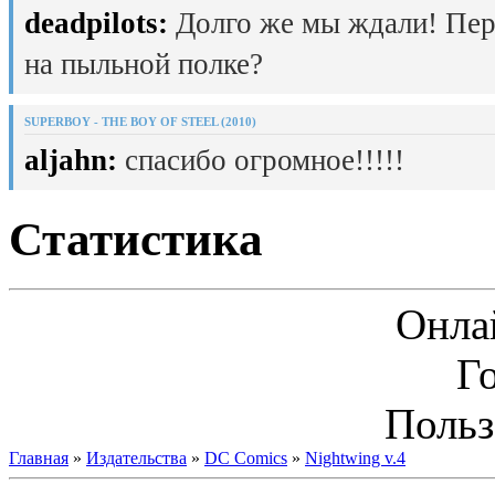
deadpilots:
Долго же мы ждали! Пер
на пыльной полке?
SUPERBOY - THE BOY OF STEEL (2010)
aljahn:
спасибо огромное!!!!!
Статистика
Онла
Г
Польз
Главная
»
Издательства
»
DC Comics
»
Nightwing v.4