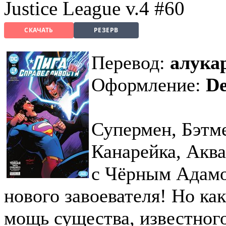
Justice League v.4 #60
СКАЧАТЬ
РЕЗЕРВ
Перевод:
алукар
Оформление:
De
Супермен, Бэтме
Канарейка, Акв
с Чёрным Адамо
нового завоевателя! Но ка
мощь существа, известного