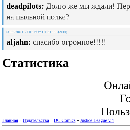
deadpilots:
Долго же мы ждали! Пер
на пыльной полке?
SUPERBOY - THE BOY OF STEEL (2010)
aljahn:
спасибо огромное!!!!!
Статистика
Онла
Г
Польз
Главная
»
Издательства
»
DC Comics
»
Justice League v.4