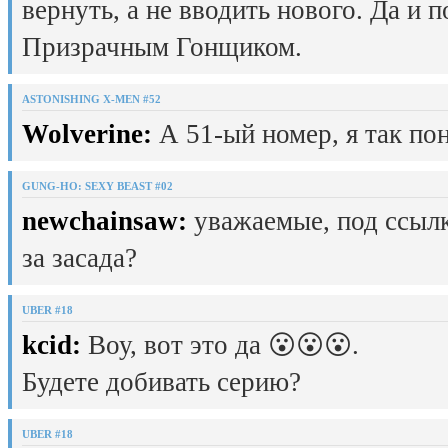
вернуть, а не вводить нового. Да и 
Призрачным Гонщиком.
ASTONISHING X-MEN #52
Wolverine:
А 51-ый номер, я так пон
GUNG-HO: SEXY BEAST #02
newchainsaw:
уважаемые, под ссылк
за засада?
UBER #18
kcid:
Воу, вот это да 😮😮😮.
Будете добивать серию?
UBER #18