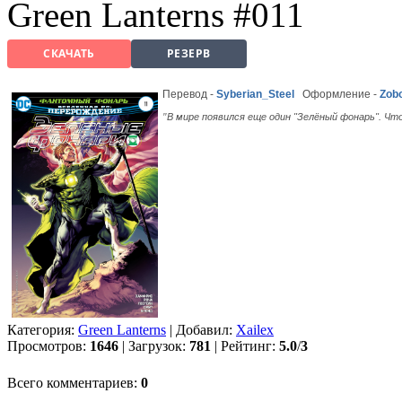
Green Lanterns #011
СКАЧАТЬ
РЕЗЕРВ
Перевод -
Syberian_Steel
Оформление -
Zob
В мире появился еще один "Зелёный фонарь". Чт
"
Категория:
Green Lanterns
| Добавил:
Xailex
Просмотров:
1646
| Загрузок:
781
| Рейтинг:
5.0
/
3
Всего комментариев:
0