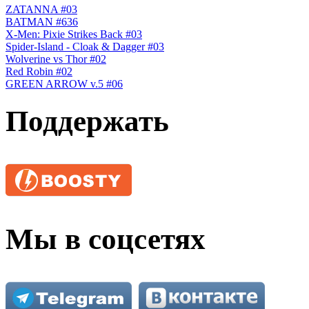
ZATANNA #03
BATMAN #636
X-Men: Pixie Strikes Back #03
Spider-Island - Cloak & Dagger #03
Wolverine vs Thor #02
Red Robin #02
GREEN ARROW v.5 #06
Поддержать
Мы в соцсетях