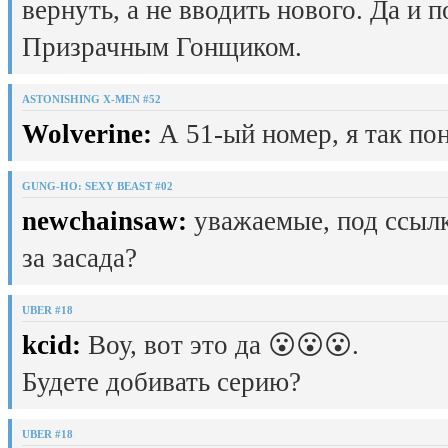
вернуть, а не вводить нового. Да и 
Призрачным Гонщиком.
ASTONISHING X-MEN #52
Wolverine:
А 51-ый номер, я так пон
GUNG-HO: SEXY BEAST #02
newchainsaw:
уважаемые, под ссылк
за засада?
UBER #18
kcid:
Воу, вот это да 😮😮😮.
Будете добивать серию?
UBER #18