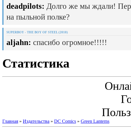
deadpilots:
Долго же мы ждали! Пер
на пыльной полке?
SUPERBOY - THE BOY OF STEEL (2010)
aljahn:
спасибо огромное!!!!!
Статистика
Онла
Г
Польз
Главная
»
Издательства
»
DC Comics
»
Green Lanterns