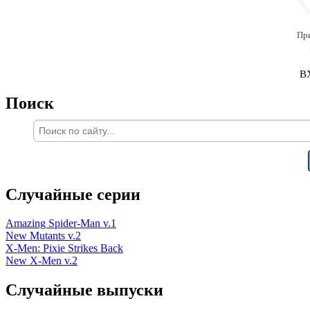
Пр
В
Поиск
Случайные серии
Amazing Spider-Man v.1
New Mutants v.2
X-Men: Pixie Strikes Back
New X-Men v.2
Случайные выпуски