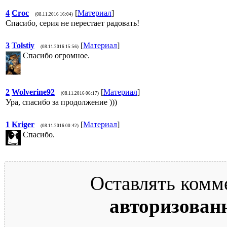
4
Croc
[
Материал
]
(08.11.2016 16:04)
Спасибо, серия не перестает радовать!
3
Tolstiy
[
Материал
]
(08.11.2016 15:56)
Спасибо огромное.
2
Wolverine92
[
Материал
]
(08.11.2016 06:17)
Ура, спасибо за продолжение )))
1
Kriger
[
Материал
]
(08.11.2016 00:42)
Спасибо.
Оставлять комм
авторизован