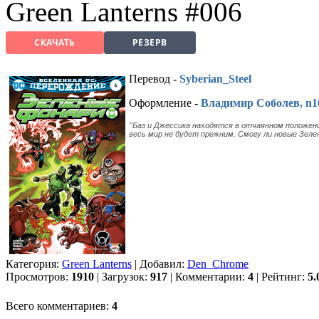
Green Lanterns #006
СКАЧАТЬ
РЕЗЕРВ
Перевод -
Syberian_Steel
Оформление -
Владимир Соболев,
n1
Баз и Джессика находятся в отчаянном положен
"
весь мир не будет прежним. Смогу ли новые Зе
Категория:
Green Lanterns
| Добавил:
Den_Chrome
Просмотров:
1910
| Загрузок:
917
| Комментарии:
4
| Рейтинг:
5.
Всего комментариев:
4