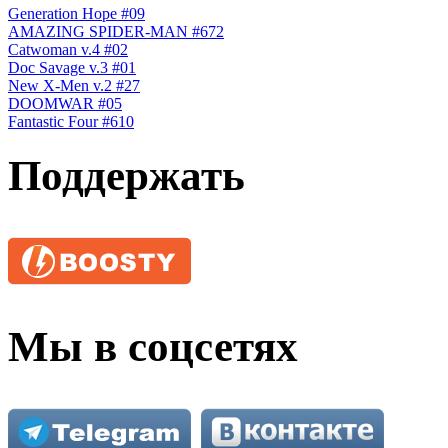
Generation Hope #09
AMAZING SPIDER-MAN #672
Catwoman v.4 #02
Doc Savage v.3 #01
New X-Men v.2 #27
DOOMWAR #05
Fantastic Four #610
Поддержать
Мы в соцсетях