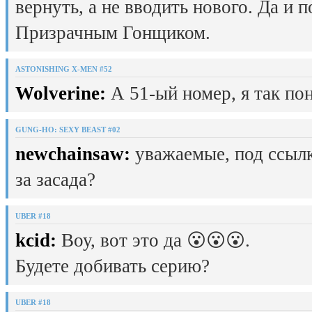
вернуть, а не вводить нового. Да и 
Призрачным Гонщиком.
ASTONISHING X-MEN #52
Wolverine:
А 51-ый номер, я так пон
GUNG-HO: SEXY BEAST #02
newchainsaw:
уважаемые, под ссылк
за засада?
UBER #18
kcid:
Воу, вот это да 😮😮😮.
Будете добивать серию?
UBER #18