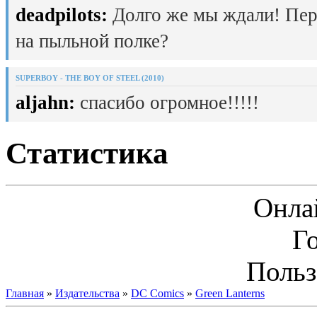
deadpilots:
Долго же мы ждали! Пер
на пыльной полке?
SUPERBOY - THE BOY OF STEEL (2010)
aljahn:
спасибо огромное!!!!!
Статистика
Онла
Г
Польз
Главная
»
Издательства
»
DC Comics
»
Green Lanterns