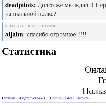
deadpilots:
Долго же мы ждали! Пер
на пыльной полке?
SUPERBOY - THE BOY OF STEEL (2010)
aljahn:
спасибо огромное!!!!!
Статистика
Онла
Г
Польз
Главная
»
Издательства
»
DC Comics
»
Green Arrow v.7