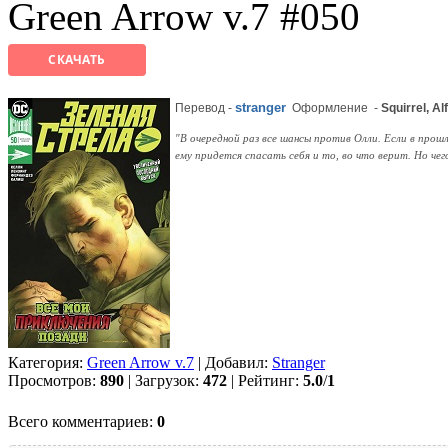
Green Arrow v.7 #050
СКАЧАТЬ
stranger
Перевод -
Оформление
-
Squirrel, Al
"В очередной раз все шансы против Олли. Если в прош
ему придется спасать себя и то, во что верит. Но че
Категория:
Green Arrow v.7
| Добавил:
Strаngеr
Просмотров:
890
| Загрузок:
472
| Рейтинг:
5.0
/
1
Всего комментариев:
0