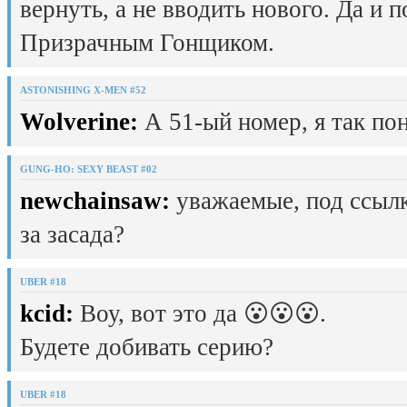
вернуть, а не вводить нового. Да и 
Призрачным Гонщиком.
ASTONISHING X-MEN #52
Wolverine:
А 51-ый номер, я так пон
GUNG-HO: SEXY BEAST #02
newchainsaw:
уважаемые, под ссылк
за засада?
UBER #18
kcid:
Воу, вот это да 😮😮😮.
Будете добивать серию?
UBER #18