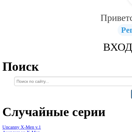
Привет
Ре
ВХОД
Поиск
Случайные серии
Uncanny X-Men v.1