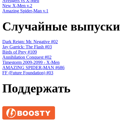
Avengers vs X-Men
New X-Men v.2
Amazing Spider-Man v.1
Случайные выпуски
Dark Reign: Mr. Negative #02
Jay Garrick: The Flash #03
Birds of Prey #109
Annihilation Conquest #02
Timestorm 2009-2099 - X-Men
AMAZING SPIDER-MAN #686
FF (Future Foundation) #03
Поддержать