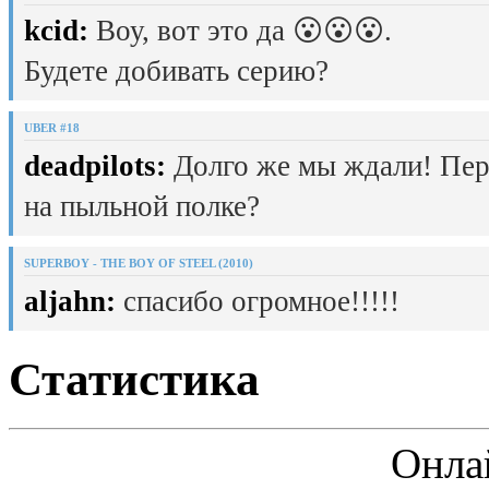
kcid:
Воу, вот это да 😮😮😮.
Будете добивать серию?
UBER #18
deadpilots:
Долго же мы ждали! Пер
на пыльной полке?
SUPERBOY - THE BOY OF STEEL (2010)
aljahn:
спасибо огромное!!!!!
Статистика
Онла