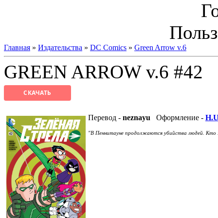
Г
Польз
Главная
»
Издательства
»
DC Comics
»
Green Arrow v.6
GREEN ARROW v.6 #42
СКАЧАТЬ
Перевод -
neznayu
Оформление -
H.U
В Пеннитауне продолжаются убийства людей. Кто
"