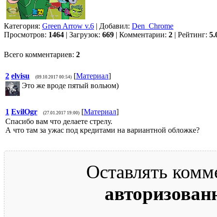
Категория:
Green Arrow v.6
| Добавил:
Den_Chrome
Просмотров:
1464
| Загрузок:
669
| Комментарии:
2
| Рейтинг:
5.
Всего комментариев:
2
2
elvisu
[
Материал
]
(09.10.2017 00:54)
Это же вроде пятый вольюм)
1
EvilOgr
[
Материал
]
(27.01.2017 19:00)
Спасибо вам что делаете стрелу.
А что там за ужас под кредитами на вариантной обложке?
Оставлять комм
авторизован