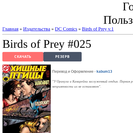
Г
Польз
Главная
»
Издательства
»
DC Comics
»
Birds of Prey v.1
Birds of Prey #025
СКАЧАТЬ
РЕЗЕРВ
Перевод и Оформление -
kabum13
"У Оракула и Канарейки заслуженный отдых. Первая р
неприятности их не оставляют".