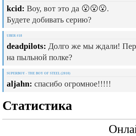
kcid:
Воу, вот это да 😮😮😮.
Будете добивать серию?
UBER #18
deadpilots:
Долго же мы ждали! Пер
на пыльной полке?
SUPERBOY - THE BOY OF STEEL (2010)
aljahn:
спасибо огромное!!!!!
Статистика
Онла