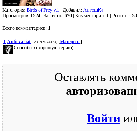
Категория:
Birds of Prey v.1
| Добавил:
АнтошКа
Просмотров:
1524
| Загрузок:
670
| Комментарии:
1
| Рейтинг:
5.
Всего комментариев:
1
1
Anticvariat
[
Материал
]
(14.09.2014 01:34)
Спасибо за хорошую серию)
Оставлять комм
авторизован
Войти
ил