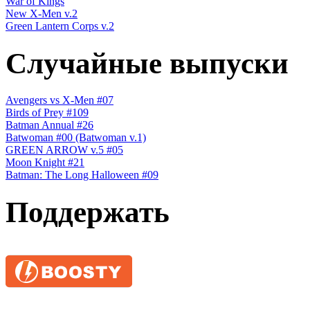
War of Kings
New X-Men v.2
Green Lantern Corps v.2
Случайные выпуски
Avengers vs X-Men #07
Birds of Prey #109
Batman Annual #26
Batwoman #00 (Batwoman v.1)
GREEN ARROW v.5 #05
Moon Knight #21
Batman: The Long Halloween #09
Поддержать