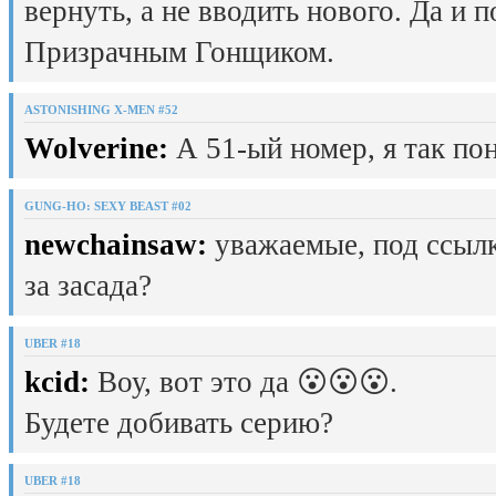
вернуть, а не вводить нового. Да и 
Призрачным Гонщиком.
ASTONISHING X-MEN #52
Wolverine:
А 51-ый номер, я так пон
GUNG-HO: SEXY BEAST #02
newchainsaw:
уважаемые, под ссылк
за засада?
UBER #18
kcid:
Воу, вот это да 😮😮😮.
Будете добивать серию?
UBER #18