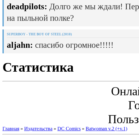
deadpilots:
Долго же мы ждали! Пер
на пыльной полке?
SUPERBOY - THE BOY OF STEEL (2010)
aljahn:
спасибо огромное!!!!!
Статистика
Онла
Г
Польз
Главная
»
Издательства
»
DC Comics
»
Batwoman v.2 (+v.1)