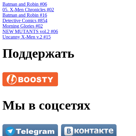
Batman and Robin #06
05. X-Men Chronicles #02
Batman and Robin #16
Detective Comics #854
Morning Glories #02
NEW MUTANTS vol.2 #06
Uncanny X-Men v.2 #15
Поддержать
Мы в соцсетях