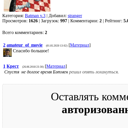
Категория:
Batman v.3
| Добавил:
stranger
Просмотров:
1626
| Загрузок:
997
| Комментарии:
2
| Рейтинг:
5.
Всего комментариев:
2
2
amateur_of_movie
[
Материал
]
(01.05.2020 13:02)
Спасибо большое!
1
Крест
[
Материал
]
(26.06.2018 23:30)
Спустя не долгое время
Бэтмен
решил опять лохануться.
Оставлять комм
авторизован