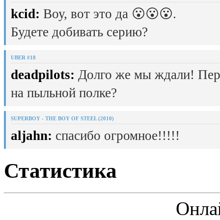
kcid:
Воу, вот это да 😮😮😮.
Будете добивать серию?
UBER #18
deadpilots:
Долго же мы ждали! Пер
на пыльной полке?
SUPERBOY - THE BOY OF STEEL (2010)
aljahn:
спасибо огромное!!!!!
Статистика
Онла