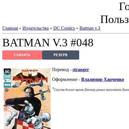
Г
Польз
Главная
»
Издательства
»
DC Comics
»
Batman v.3
BATMAN V.3 #048
СКАЧАТЬ
РЕЗЕРВ
Перевод -
stranger
Оформление -
Владимир Харченко
"
Спустя долгое время Джокер решил напомнить Бэтме