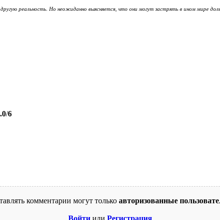
ругую реальность. Но неожиданно выясняется, что они могут застрять в ином мире доль
.0
/
6
тавлять комментарии могут только
авторизованные пользовате
Войти
или
Регистрация