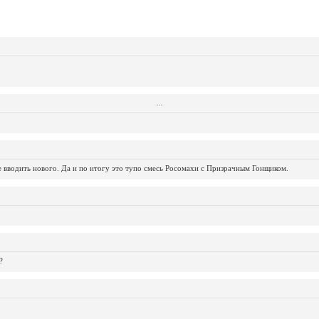
...
...
...
...
...
...
...
...
...
...
...
не вводить нового. Да и по итогу это тупо смесь Росомахи с Призрачным Гонщиком.
?