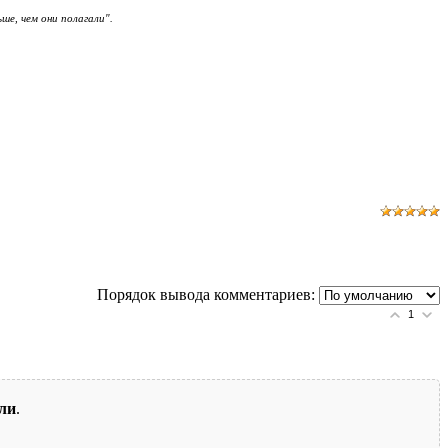
ше, чем они полагали".
Порядок вывода комментариев:
1
ли
.