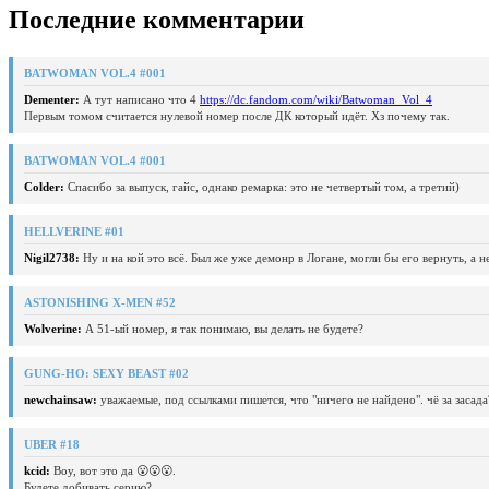
Последние комментарии
BATWOMAN VOL.4 #001
Dementer:
А тут написано что 4
https://dc.fandom.com/wiki/Batwoman_Vol_4
Первым томом считается нулевой номер после ДК который идёт. Хз почему так.
BATWOMAN VOL.4 #001
Colder:
Спасибо за выпуск, гайс, однако ремарка: это не четвертый том, а третий)
HELLVERINE #01
Nigil2738:
Ну и на кой это всё. Был же уже демонр в Логане, могли бы его вернуть, а 
ASTONISHING X-MEN #52
Wolverine:
А 51-ый номер, я так понимаю, вы делать не будете?
GUNG-HO: SEXY BEAST #02
newchainsaw:
уважаемые, под ссылками пишется, что "ничего не найдено". чё за засада
UBER #18
kcid:
Воу, вот это да 😮😮😮.
Будете добивать серию?