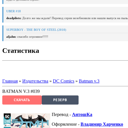
UBER #18
deadpilots:
Долго же мы ждали! Перевод серии возобновили или нашли выпуск на пыль
SUPERBOY - THE BOY OF STEEL (2010)
aljahn:
спасибо огромное!!!!!
Статистика
Главная
»
Издательства
»
DC Comics
»
Batman v.3
BATMAN V.3 #039
СКАЧАТЬ
РЕЗЕРВ
Перевод -
АнтошКа
Оформление -
Владимир Харченко