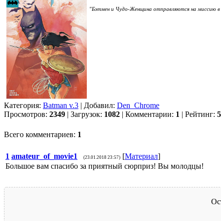
"Бэтмен и Чудо-Женщина отправляются на миссию в д
Категория:
Batman v.3
| Добавил:
Den_Chrome
Просмотров:
2349
| Загрузок:
1082
| Комментарии:
1
| Рейтинг:
5
Всего комментариев:
1
1
amateur_of_movie1
[
Материал
]
(23.01.2018 23:57)
Большое вам спасибо за приятный сюрприз! Вы молодцы!
Ос