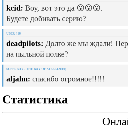
kcid:
Воу, вот это да 😮😮😮.
Будете добивать серию?
UBER #18
deadpilots:
Долго же мы ждали! Пер
на пыльной полке?
SUPERBOY - THE BOY OF STEEL (2010)
aljahn:
спасибо огромное!!!!!
Статистика
Онла