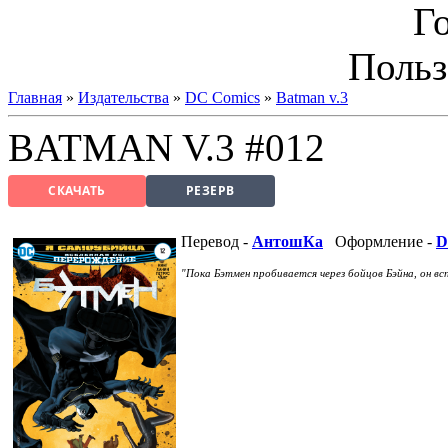
Г
Польз
Главная
»
Издательства
»
DC Comics
»
Batman v.3
BATMAN V.3 #012
СКАЧАТЬ
РЕЗЕРВ
Перевод -
АнтошКа
Оформление -
D
"Пока Бэтмен пробивается через бойцов Бэйна, он вс