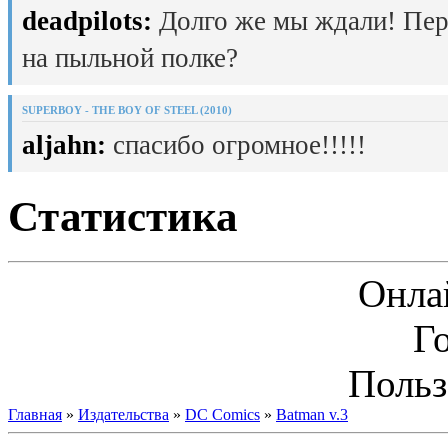
deadpilots:
Долго же мы ждали! Пер
на пыльной полке?
SUPERBOY - THE BOY OF STEEL (2010)
aljahn:
спасибо огромное!!!!!
Статистика
Онла
Г
Польз
Главная
»
Издательства
»
DC Comics
»
Batman v.3