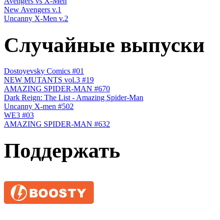
Avengers vs X-Men
New Avengers v.1
Uncanny X-Men v.2
Случайные выпуски
Dostoyevsky Comics #01
NEW MUTANTS vol.3 #19
AMAZING SPIDER-MAN #670
Dark Reign: The List - Amazing Spider-Man
Uncanny X-men #502
WE3 #03
AMAZING SPIDER-MAN #632
Поддержать