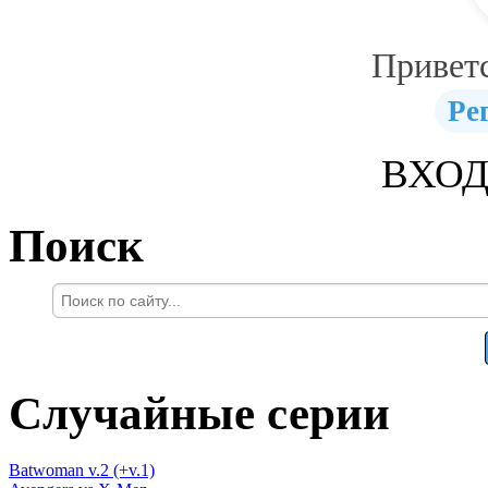
Привет
Ре
ВХОД
Поиск
Случайные серии
Batwoman v.2 (+v.1)