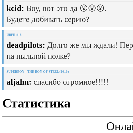
kcid:
Воу, вот это да 😮😮😮.
Будете добивать серию?
UBER #18
deadpilots:
Долго же мы ждали! Пер
на пыльной полке?
SUPERBOY - THE BOY OF STEEL (2010)
aljahn:
спасибо огромное!!!!!
Статистика
Онла