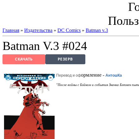
Г
Польз
Главная
»
Издательства
»
DC Comics
»
Batman v.3
Batman V.3 #024
СКАЧАТЬ
РЕЗЕРВ
ормление -
Перевод и
оф
АнтошКа
"После войны с Бэйном и события Значка Бэтмен пыт