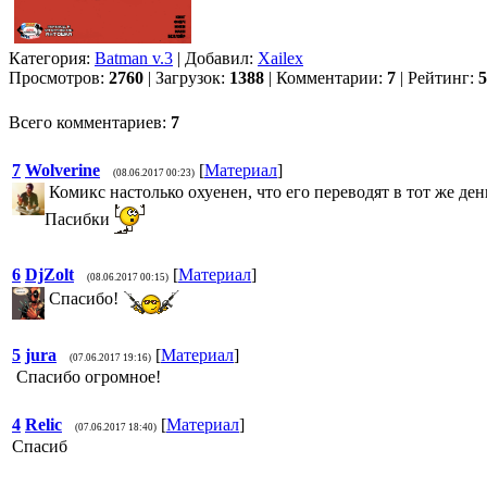
Категория:
Batman v.3
| Добавил:
Xailex
Просмотров:
2760
| Загрузок:
1388
| Комментарии:
7
| Рейтинг:
5
Всего комментариев:
7
7
Wolverine
[
Материал
]
(08.06.2017 00:23)
Комикс настолько охуенен, что его переводят в тот же ден
Пасибки
6
DjZolt
[
Материал
]
(08.06.2017 00:15)
Спасибо!
5
jura
[
Материал
]
(07.06.2017 19:16)
Спасибо огромное!
4
Relic
[
Материал
]
(07.06.2017 18:40)
Спасиб