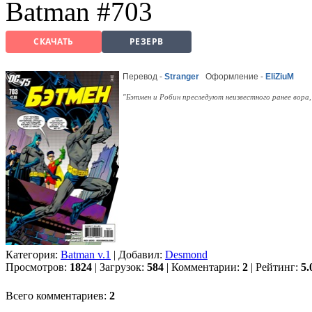
Batman #703
СКАЧАТЬ
РЕЗЕРВ
Перевод -
Stranger
Оформление -
EliZiuM
"Бэтмен и Робин преследуют неизвестного ранее вора
Категория:
Batman v.1
| Добавил:
Desmond
Просмотров:
1824
| Загрузок:
584
| Комментарии:
2
| Рейтинг:
5.
Всего комментариев:
2