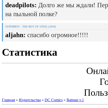
deadpilots:
Долго же мы ждали! Пер
на пыльной полке?
SUPERBOY - THE BOY OF STEEL (2010)
aljahn:
спасибо огромное!!!!!
Статистика
Онла
Г
Польз
Главная
»
Издательства
»
DC Comics
»
Batman v.1