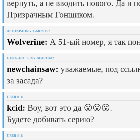
вернуть, а не вводить нового. Да и 
Призрачным Гонщиком.
ASTONISHING X-MEN #52
Wolverine:
А 51-ый номер, я так пон
GUNG-HO: SEXY BEAST #02
newchainsaw:
уважаемые, под ссылк
за засада?
UBER #18
kcid:
Воу, вот это да 😮😮😮.
Будете добивать серию?
UBER #18