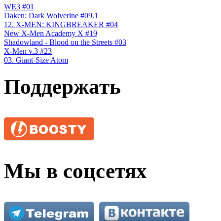
WE3 #01
Daken: Dark Wolverine #09.1
12. X-MEN: KINGBREAKER #04
New X-Men Academy X #19
Shadowland - Blood on the Streets #03
X-Men v.3 #23
03. Giant-Size Atom
Поддержать
Мы в соцсетях