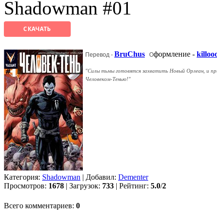
Shadowman #01
СКАЧАТЬ
BruChus
формление -
killoo
Перевод -
О
"Силы тьмы готовятся захватить Новый Орлеан, и при
Человеком-Тенью!"
Категория:
Shadowman
| Добавил:
Dementer
Просмотров:
1678
| Загрузок:
733
| Рейтинг:
5.0
/
2
Всего комментариев:
0