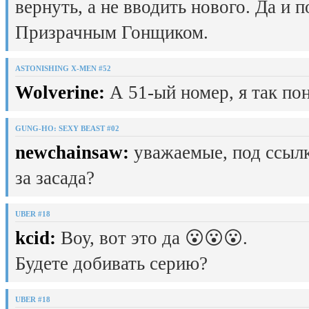
вернуть, а не вводить нового. Да и 
Призрачным Гонщиком.
ASTONISHING X-MEN #52
Wolverine:
А 51-ый номер, я так пон
GUNG-HO: SEXY BEAST #02
newchainsaw:
уважаемые, под ссылк
за засада?
UBER #18
kcid:
Воу, вот это да 😮😮😮.
Будете добивать серию?
UBER #18