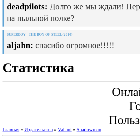
deadpilots:
Долго же мы ждали! Пер
на пыльной полке?
SUPERBOY - THE BOY OF STEEL (2010)
aljahn:
спасибо огромное!!!!!
Статистика
Онла
Г
Польз
Главная
»
Издательства
»
Valiant
»
Shadowman