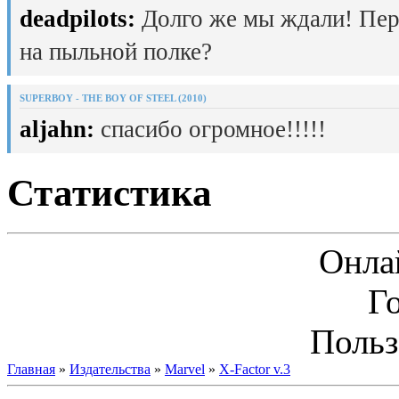
deadpilots:
Долго же мы ждали! Пер
на пыльной полке?
SUPERBOY - THE BOY OF STEEL (2010)
aljahn:
спасибо огромное!!!!!
Статистика
Онла
Г
Польз
Главная
»
Издательства
»
Marvel
»
X-Factor v.3