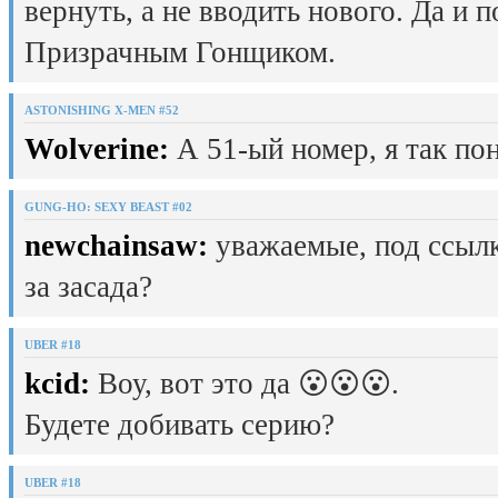
вернуть, а не вводить нового. Да и 
Призрачным Гонщиком.
ASTONISHING X-MEN #52
Wolverine:
А 51-ый номер, я так пон
GUNG-HO: SEXY BEAST #02
newchainsaw:
уважаемые, под ссылк
за засада?
UBER #18
kcid:
Воу, вот это да 😮😮😮.
Будете добивать серию?
UBER #18