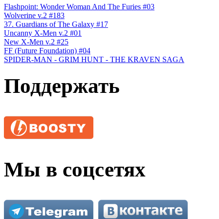
Flashpoint: Wonder Woman And The Furies #03
Wolverine v.2 #183
37. Guardians of The Galaxy #17
Uncanny X-Men v.2 #01
New X-Men v.2 #25
FF (Future Foundation) #04
SPIDER-MAN - GRIM HUNT - THE KRAVEN SAGA
Поддержать
Мы в соцсетях