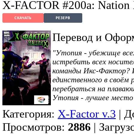
X-FACTOR #200а: Nation
СКАЧАТЬ
РЕЗЕРВ
Перевод и Офор
"
Утопия - убежище все
истребить всех носител
команды Икс-Фактор? И
единственного в своём
перебраться на плаваю
Утопия - лучшее место
Категория:
X-Factor v.3
| Д
Просмотров:
2886
| Загруз