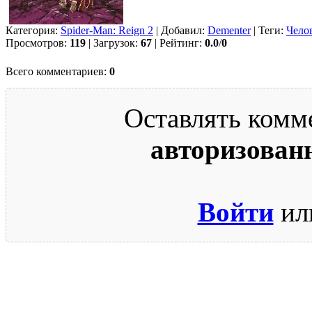
Категория:
Spider-Man: Reign 2
| Добавил:
Dementer
| Теги:
Чело
Просмотров:
119
| Загрузок:
67
| Рейтинг:
0.0
/
0
Всего комментариев:
0
Оставлять комм
авторизован
Войти
ил
© 2009-2026.
Этот сайт защищен reCAPTCHA и Google.
Поли