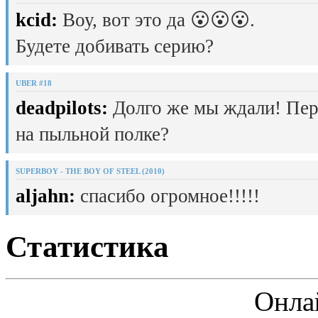
kcid:
Воу, вот это да 😮😮😮.
Будете добивать серию?
UBER #18
deadpilots:
Долго же мы ждали! Пер
на пыльной полке?
SUPERBOY - THE BOY OF STEEL (2010)
aljahn:
спасибо огромное!!!!!
Статистика
Онла