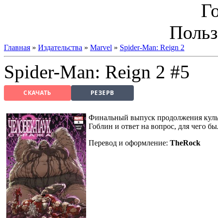
Г
Польз
Главная
»
Издательства
»
Marvel
»
Spider-Man: Reign 2
Spider-Man: Reign 2 #5
СКАЧАТЬ
РЕЗЕРВ
Финальный выпуск продолжения культо
Гоблин и ответ на вопрос, для чего б
Перевод и оформление:
TheRock