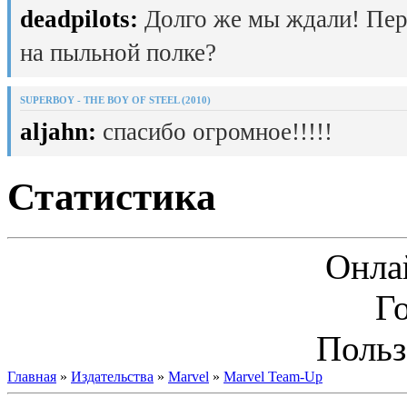
deadpilots:
Долго же мы ждали! Пер
на пыльной полке?
SUPERBOY - THE BOY OF STEEL (2010)
aljahn:
спасибо огромное!!!!!
Статистика
Онла
Г
Польз
Главная
»
Издательства
»
Marvel
»
Marvel Team-Up