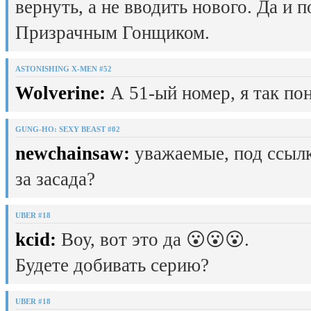
вернуть, а не вводить нового. Да и 
Призрачным Гонщиком.
ASTONISHING X-MEN #52
Wolverine:
А 51-ый номер, я так пон
GUNG-HO: SEXY BEAST #02
newchainsaw:
уважаемые, под ссылк
за засада?
UBER #18
kcid:
Воу, вот это да 😮😮😮.
Будете добивать серию?
UBER #18