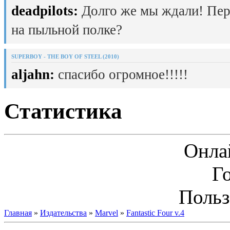
deadpilots:
Долго же мы ждали! Пер
на пыльной полке?
SUPERBOY - THE BOY OF STEEL (2010)
aljahn:
спасибо огромное!!!!!
Статистика
Онла
Г
Польз
Главная
»
Издательства
»
Marvel
»
Fantastic Four v.4