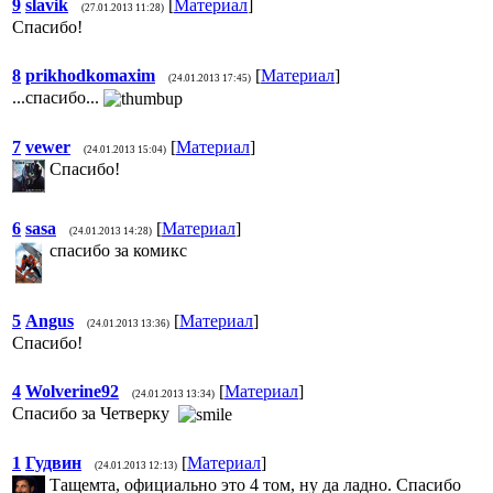
9
slavik
[
Материал
]
(27.01.2013 11:28)
Спасибо!
8
prikhodkomaxim
[
Материал
]
(24.01.2013 17:45)
...спасибо...
7
vewer
[
Материал
]
(24.01.2013 15:04)
Спасибо!
6
sasa
[
Материал
]
(24.01.2013 14:28)
спасибо за комикс
5
Angus
[
Материал
]
(24.01.2013 13:36)
Спасибо!
4
Wolverine92
[
Материал
]
(24.01.2013 13:34)
Спасибо за Четверку
1
Гудвин
[
Материал
]
(24.01.2013 12:13)
Тащемта, официально это 4 том, ну да ладно. Спасибо