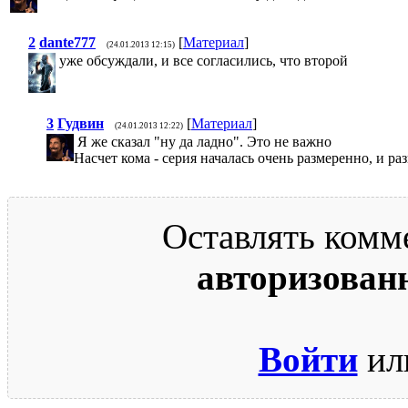
2
dante777
[
Материал
]
(24.01.2013 12:15)
уже обсуждали, и все согласились, что второй
3
Гудвин
[
Материал
]
(24.01.2013 12:22)
Я же сказал "ну да ладно". Это не важно
Насчет кома - серия началась очень размеренно, и р
Оставлять комм
авторизован
Войти
ил