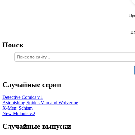
Пр
В
Поиск
Случайные серии
Detective Comics v.1
Astonishing Spider-Man and Wolverine
X-Men: Schism
New Mutants v.2
Случайные выпуски