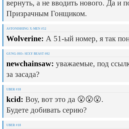
вернуть, а не вводить нового. Да и 
Призрачным Гонщиком.
ASTONISHING X-MEN #52
Wolverine:
А 51-ый номер, я так пон
GUNG-HO: SEXY BEAST #02
newchainsaw:
уважаемые, под ссылк
за засада?
UBER #18
kcid:
Воу, вот это да 😮😮😮.
Будете добивать серию?
UBER #18