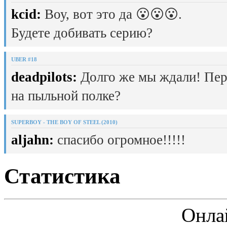
kcid:
Воу, вот это да 😮😮😮.
Будете добивать серию?
UBER #18
deadpilots:
Долго же мы ждали! Пер
на пыльной полке?
SUPERBOY - THE BOY OF STEEL (2010)
aljahn:
спасибо огромное!!!!!
Статистика
Онла