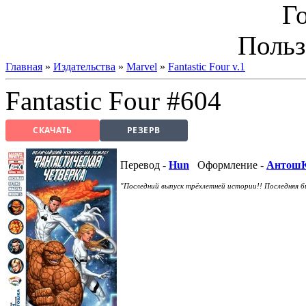
Г
Польз
Главная
»
Издательства
»
Marvel
»
Fantastic Four v.1
Fantastic Four #604
СКАЧАТЬ
РЕЗЕРВ
Перевод -
Hun
Оформление -
Антош
"Последний выпуск трёхлетней истории!! Последняя б