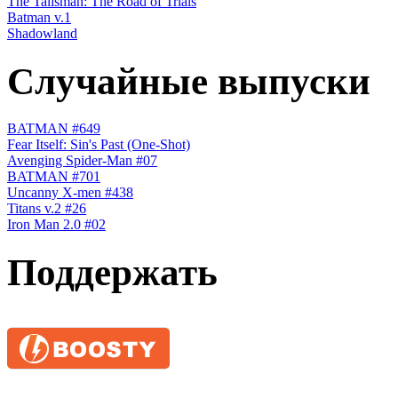
The Talisman: The Road of Trials
Batman v.1
Shadowland
Случайные выпуски
BATMAN #649
Fear Itself: Sin's Past (One-Shot)
Avenging Spider-Man #07
BATMAN #701
Uncanny X-men #438
Titans v.2 #26
Iron Man 2.0 #02
Поддержать