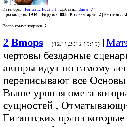
Категория:
Fantastic Four v.1
| Добавил:
dante777
Просмотров:
1944
| Загрузок:
893
| Комментарии:
2
| Рейтинг:
5.
Всего комментариев:
2
2
Bmops
[
Мат
(12.11.2012 15:15)
чертовы бездарные сценари
авторы идут по самому ле
переписывают все Основы
Выше уровня омега которы
сущностей , Отматывающи
Гигантских орлов которые 