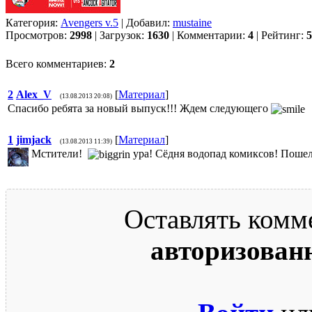
Категория:
Avengers v.5
| Добавил:
mustaine
Просмотров:
2998
| Загрузок:
1630
| Комментарии:
4
| Рейтинг:
5
Всего комментариев:
2
2
Alex_V
[
Материал
]
(13.08.2013 20:08)
Спасибо ребята за новый выпуск!!! Ждем следующего
1
jimjack
[
Материал
]
(13.08.2013 11:39)
Мстители!
ура! Сёдня водопад комиксов! Пошел
Оставлять комм
авторизован