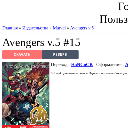
Г
Польз
Главная
»
Издательства
»
Marvel
»
Avengers v.5
Avengers v.5 #15
СКАЧАТЬ
РЕЗЕРВ
Перевод -
HaNCoCK
Оформление -
A
"Исход противостояния в Перте и попытки доктора Б