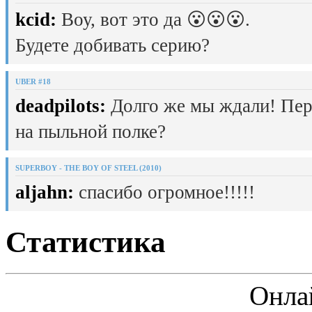
kcid:
Воу, вот это да 😮😮😮.
Будете добивать серию?
UBER #18
deadpilots:
Долго же мы ждали! Пер
на пыльной полке?
SUPERBOY - THE BOY OF STEEL (2010)
aljahn:
спасибо огромное!!!!!
Статистика
Онла