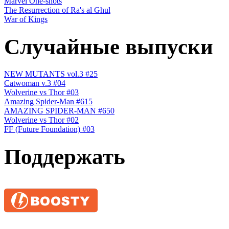
Marvel One-shots
The Resurrection of Ra's al Ghul
War of Kings
Случайные выпуски
NEW MUTANTS vol.3 #25
Catwoman v.3 #04
Wolverine vs Thor #03
Amazing Spider-Man #615
AMAZING SPIDER-MAN #650
Wolverine vs Thor #02
FF (Future Foundation) #03
Поддержать