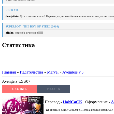
UBER #18
deadpilots:
Долго же мы ждали! Перевод серии возобновили или нашли выпуск на пыль
SUPERBOY - THE BOY OF STEEL (2010)
aljahn:
спасибо огромное!!!!!
Статистика
Главная
»
Издательства
»
Marvel
»
Avengers v.5
Avengers v.5 #07
СКАЧАТЬ
РЕЗЕРВ
Перевод -
HaNCoCK
Оформление -
A
"Произошло Белое Событие, Поток терпит крушение.