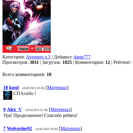
Категория:
Avengers v.5
| Добавил:
dante777
Просмотров:
3811
| Загрузок:
1825
| Комментарии:
12
| Рейтинг:
Всего комментариев:
10
10
kosd
[
Материал
]
(26.03.2013 13:56)
СПАсибо !
9
Alex_V
[
Материал
]
(23.03.2013 22:36)
Ура! Продолжение! Спасибо ребята!
7
Wolverine92
[
Материал
]
(23.03.2013 18:26)