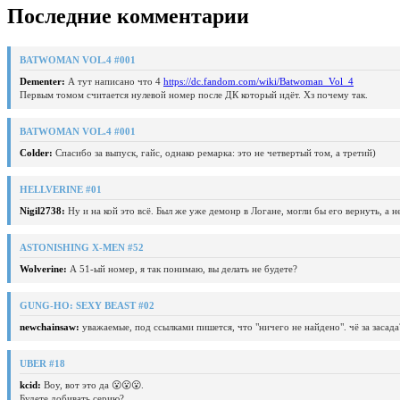
Последние комментарии
BATWOMAN VOL.4 #001
Dementer:
А тут написано что 4
https://dc.fandom.com/wiki/Batwoman_Vol_4
Первым томом считается нулевой номер после ДК который идёт. Хз почему так.
BATWOMAN VOL.4 #001
Colder:
Спасибо за выпуск, гайс, однако ремарка: это не четвертый том, а третий)
HELLVERINE #01
Nigil2738:
Ну и на кой это всё. Был же уже демонр в Логане, могли бы его вернуть, а 
ASTONISHING X-MEN #52
Wolverine:
А 51-ый номер, я так понимаю, вы делать не будете?
GUNG-HO: SEXY BEAST #02
newchainsaw:
уважаемые, под ссылками пишется, что "ничего не найдено". чё за засада
UBER #18
kcid:
Воу, вот это да 😮😮😮.
Будете добивать серию?