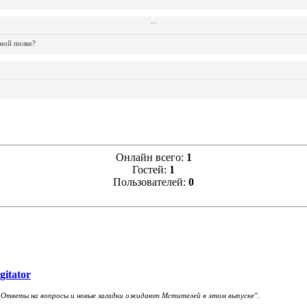
...
...
...
...
...
...
...
...
...
...
...
ной полке?
Онлайн всего:
1
Гостей:
1
Пользователей:
0
gitator
 Ответы на вопросы и новые загадки ожидают Мстителей в этом выпуске".