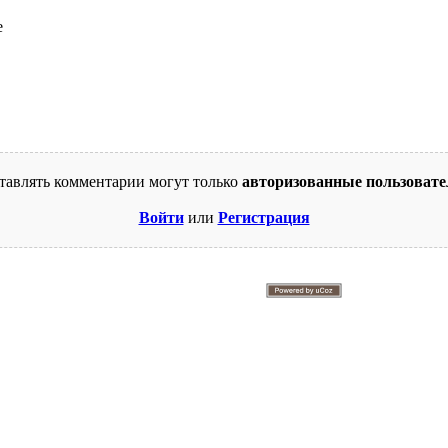
тавлять комментарии могут только
авторизованные пользовате
Войти
или
Регистрация
© 2009-2026. Supercomics
Этот сайт защищен reCAPTCHA и Google.
Политика конфиденциальности
и
Условия использования
.