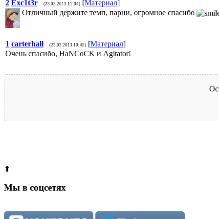
2
Exc1t3r
[
Материал
]
(23.03.2013 11:04)
Отличный держите темп, парни, огромное спасибо
1
carterhall
[
Материал
]
(23.03.2013 10:45)
Очень спасибо, HaNCoCK и Agitator!
Ос
⬆
Мы в соцсетях