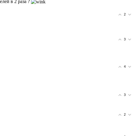
лей в 2 раза ?
2
3
4
3
2