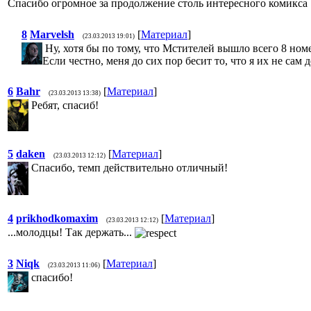
Спасибо огромное за продолжение столь интересного комикс
8
Marvelsh
[
Материал
]
(23.03.2013 19:01)
Ну, хотя бы по тому, что Мстителей вышло всего 8 ном
Если честно, меня до сих пор бесит то, что я их не сам
6
Bahr
[
Материал
]
(23.03.2013 13:38)
Ребят, спасиб!
5
daken
[
Материал
]
(23.03.2013 12:12)
Спасибо, темп действительно отличный!
4
prikhodkomaxim
[
Материал
]
(23.03.2013 12:12)
...молодцы! Так держать...
3
Niqk
[
Материал
]
(23.03.2013 11:06)
спасибо!