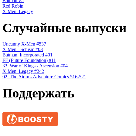
Batman v.1
Red Robin
X-Men: Legacy
Случайные выпуски
Uncanny X-Men #537
X-Men - Schism #03
Batman, Incorporated #01
FF (Future Foundation) #11
33. War of Kings - Ascension #04
X-Men: Legacy #242
02. The Atom - Adventure Comics 516-521
Поддержать