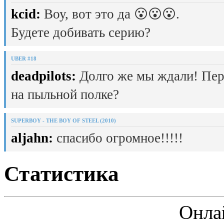
kcid:
Воу, вот это да 😮😮😮.
Будете добивать серию?
UBER #18
deadpilots:
Долго же мы ждали! Пер
на пыльной полке?
SUPERBOY - THE BOY OF STEEL (2010)
aljahn:
спасибо огромное!!!!!
Статистика
Онла