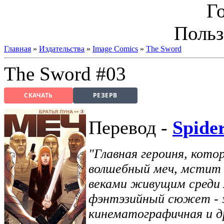
Г
Польз
Главная
»
Издательства
»
Image Comics
»
The Sword
The Sword #03
СКАЧАТЬ
РЕЗЕРВ
Перевод -
Spide
"Главная героиня, кото
волшебный меч, мстит 
веками живущим среди
фэнтэзийный сюжет - 
кинематографичная и д