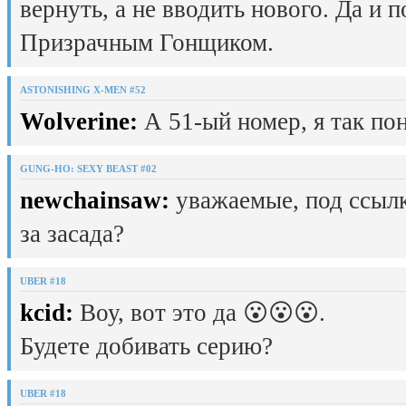
вернуть, а не вводить нового. Да и 
Призрачным Гонщиком.
ASTONISHING X-MEN #52
Wolverine:
А 51-ый номер, я так пон
GUNG-HO: SEXY BEAST #02
newchainsaw:
уважаемые, под ссылк
за засада?
UBER #18
kcid:
Воу, вот это да 😮😮😮.
Будете добивать серию?
UBER #18