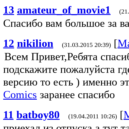
13
amateur_of_movie1
(21
Спасибо вам большое за в
12
nikilion
[
Ма
(31.03.2015 20:39)
Всем Привет,Ребята спаси
подскажите пожалуйста гд
версию то есть ) именно э
Comics
заранее спасибо
11
batboy80
[
(19.04.2011 10:26)
приехал из отпуска а тут т