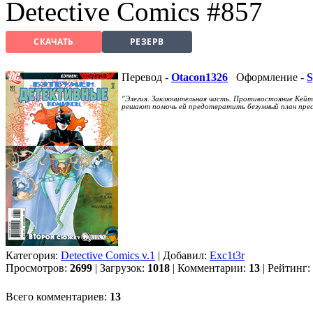
Detective Comics #857
СКАЧАТЬ
РЕЗЕРВ
Перевод -
Otacon1326
Оформление -
S
"Элегия. Заключительная часть. Противостояние Кейт 
решают помочь ей предотвратить безумный план прес
Категория:
Detective Comics v.1
| Добавил:
Exc1t3r
Просмотров:
2699
| Загрузок:
1018
| Комментарии:
13
| Рейтинг:
Всего комментариев:
13