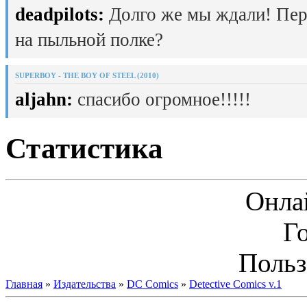
deadpilots:
Долго же мы ждали! Пер
на пыльной полке?
SUPERBOY - THE BOY OF STEEL (2010)
aljahn:
спасибо огромное!!!!!
Статистика
Онла
Г
Польз
Главная
»
Издательства
»
DC Comics
»
Detective Comics v.1