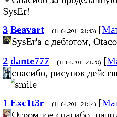
SysEr!
3
Beavart
[
Ма
(11.04.2011 21:43)
SysEr'а с дебютом, Otaco
2
dante777
[
М
(11.04.2011 21:28)
спасибо, рисунок действ
1
Exc1t3r
[
Ма
(11.04.2011 21:14)
Огромное спасибо, парн