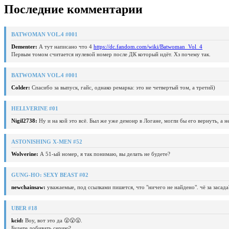
Последние комментарии
BATWOMAN VOL.4 #001
Dementer:
А тут написано что 4
https://dc.fandom.com/wiki/Batwoman_Vol_4
Первым томом считается нулевой номер после ДК который идёт. Хз почему так.
BATWOMAN VOL.4 #001
Colder:
Спасибо за выпуск, гайс, однако ремарка: это не четвертый том, а третий)
HELLVERINE #01
Nigil2738:
Ну и на кой это всё. Был же уже демонр в Логане, могли бы его вернуть, а 
ASTONISHING X-MEN #52
Wolverine:
А 51-ый номер, я так понимаю, вы делать не будете?
GUNG-HO: SEXY BEAST #02
newchainsaw:
уважаемые, под ссылками пишется, что "ничего не найдено". чё за засада
UBER #18
kcid:
Воу, вот это да 😮😮😮.
Будете добивать серию?