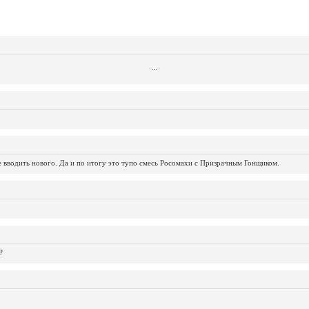
...
...
...
...
...
...
...
...
...
...
...
не вводить нового. Да и по итогу это тупо смесь Росомахи с Призрачным Гонщиком.
?