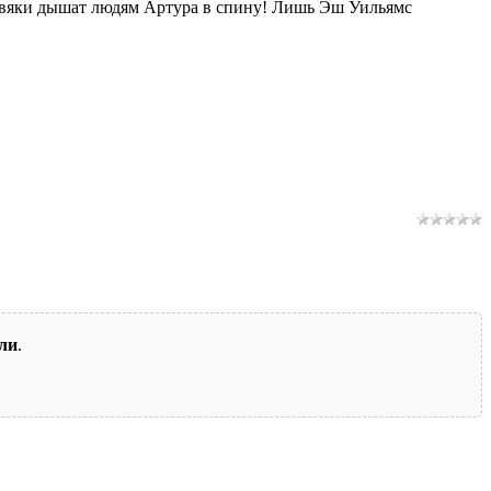
ртвяки дышат людям Артура в спину! Лишь Эш Уильямс
ли
.