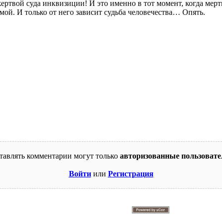
жертвой суда инквизиции! И это именно в тот момент, когда ме
мой. И только от него зависит судьба человечества… Опять.
тавлять комментарии могут только
авторизованные пользовате
Войти
или
Регистрация
© 2009-2026. Supercomics
Этот сайт защищен reCAPTCHA и Google.
Политика конфиденциальности
и
Условия использования
.