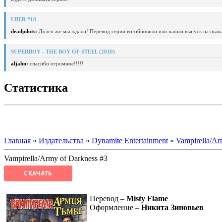
UBER #18
deadpilots:
Долго же мы ждали! Перевод серии возобновили или нашли выпуск на пыль
SUPERBOY - THE BOY OF STEEL (2010)
aljahn:
спасибо огромное!!!!!
Статистика
Главная
»
Издательства
»
Dynamite Entertainment
»
Vampirella/Ar
Vampirella/Army of Darkness #3
СКАЧАТЬ
Перевод –
Misty Flame
Оформление –
Никита Зиновьев