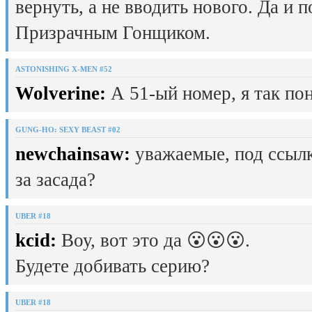
вернуть, а не вводить нового. Да и 
Призрачным Гонщиком.
ASTONISHING X-MEN #52
Wolverine:
А 51-ый номер, я так пон
GUNG-HO: SEXY BEAST #02
newchainsaw:
уважаемые, под ссылк
за засада?
UBER #18
kcid:
Воу, вот это да 😮😮😮.
Будете добивать серию?
UBER #18