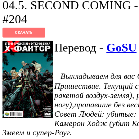
04.5. SECOND COMING 
#204
СКАЧАТЬ
Перевод -
GoSU
Выкладываем для вас
Пришествие. Текущий с
ракетой воздух-земля),
ногу),пропавшие без вес
Совет Людей: убитые: 
Камерон Ходж (убит Ко
Змеем и супер-Роуг.