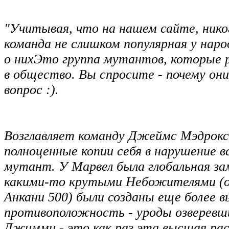
"Учитывая, что на нашем сайте, нико
команда не слишком популярная у наро
о нихЭто группа мутантов, которые р
в общество. Вы спросите - почему он
вопрос :).
Возглавляет команду Джеймс Мэдрокс
полноценные копии себя в нарушение вс
мутант. У Марвел была глобальная за
какими-то крутыми Небожителями (одн
Анкани 500) были созданы еще более 
противоположность - уроды озверевши
Джимми - это как раз эта высшая раса