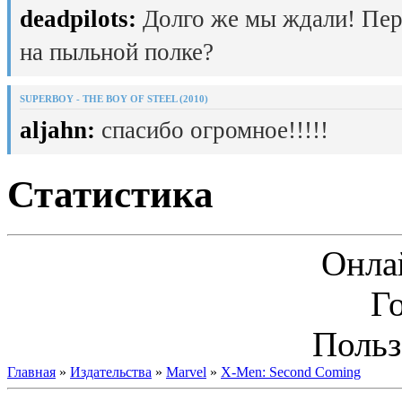
deadpilots:
Долго же мы ждали! Пер
на пыльной полке?
SUPERBOY - THE BOY OF STEEL (2010)
aljahn:
спасибо огромное!!!!!
Статистика
Онла
Г
Польз
Главная
»
Издательства
»
Marvel
»
X-Men: Second Coming