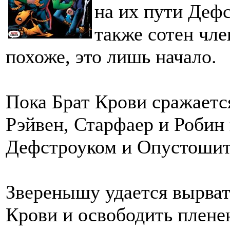
на их пути Деф
также сотен чле
похоже, это лишь начало.
Пока Брат Крови сражает
Рэйвен, Старфаер и Робин
Дефстроуком и Опустошит
Зверенышу удается вырват
Крови и освободить плене