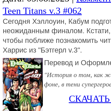
Teen Titans v.3 #062
Сегодня Хэллоуин, Кабум подго
неожиданным финалом. Кстати
чтобы поближе познакомить чит
Харрис из "Бэтгерл v.3".
Перевод и Оформл
"История о том, как ж
фоне, в тени супергерое
СКАЧАТЬ