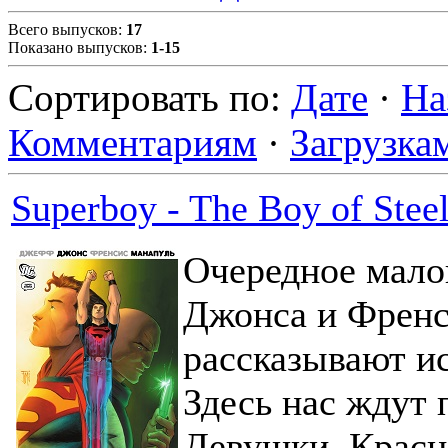
Всего выпусков
:
17
Показано выпусков
:
1-15
Сортировать по
:
Дате
·
На
Комментариям
·
Загрузка
Superboy - The Boy of Stee
Очередное мало
Джонса и Френс
рассказывают и
Здесь нас ждут 
Девушки, Красн