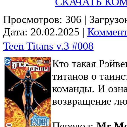
СКАЧАТЬ КО
Просмотров: 306
| Загрузо
Дата:
20.02.2025
|
Коммент
Teen Titans v.3 #008
Кто такая Рэйв
титанов о таин
команды. И озн
возвращение лю
Перевод:
Mr M