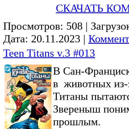
СКАЧАТЬ КО
Просмотров: 508
| Загрузо
Дата:
20.11.2023
|
Коммент
Teen Titans v.3 #013
В Сан-Франциск
в животных из-
Титаны пытаютс
Звереныш понима
прошлым.