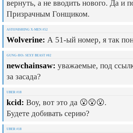
вернуть, а не вводить нового. Да и 
Призрачным Гонщиком.
ASTONISHING X-MEN #52
Wolverine:
А 51-ый номер, я так пон
GUNG-HO: SEXY BEAST #02
newchainsaw:
уважаемые, под ссылк
за засада?
UBER #18
kcid:
Воу, вот это да 😮😮😮.
Будете добивать серию?
UBER #18