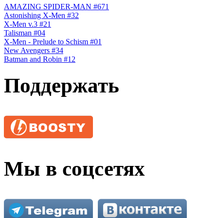
AMAZING SPIDER-MAN #671
Astonishing X-Men #32
X-Men v.3 #21
Talisman #04
X-Men - Prelude to Schism #01
New Avengers #34
Batman and Robin #12
Поддержать
Мы в соцсетях