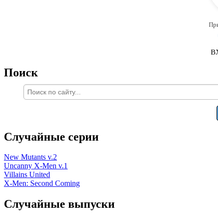
Пр
В
Поиск
Случайные серии
New Mutants v.2
Uncanny X-Men v.1
Villains United
X-Men: Second Coming
Случайные выпуски