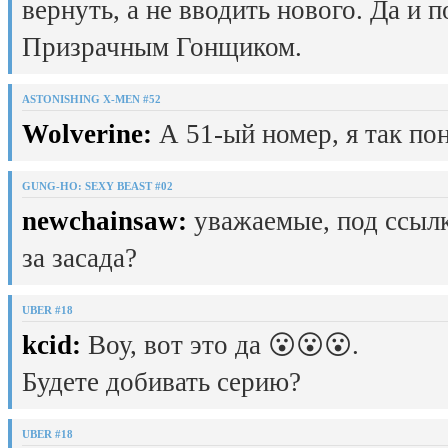
вернуть, а не вводить нового. Да и 
Призрачным Гонщиком.
ASTONISHING X-MEN #52
Wolverine:
А 51-ый номер, я так пон
GUNG-HO: SEXY BEAST #02
newchainsaw:
уважаемые, под ссылк
за засада?
UBER #18
kcid:
Воу, вот это да 😮😮😮.
Будете добивать серию?
UBER #18