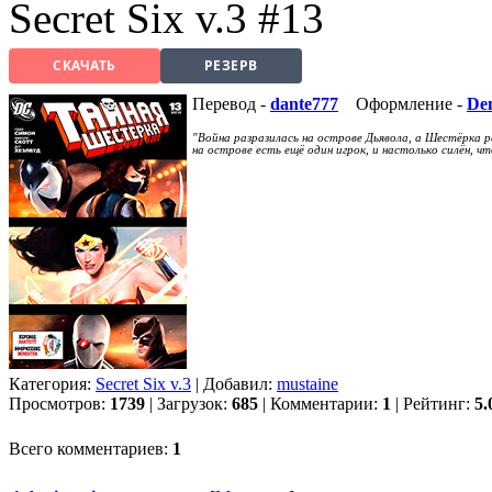
Secret Six v.3 #13
СКАЧАТЬ
РЕЗЕРВ
Перевод -
dante777
Оформление -
De
"Война разразилась на острове Дьявола, а Шестёрка 
на острове есть ещё один игрок, и настолько силён,
Категория:
Secret Six v.3
| Добавил:
mustaine
Просмотров:
1739
| Загрузок:
685
| Комментарии:
1
| Рейтинг:
5.
Всего комментариев:
1