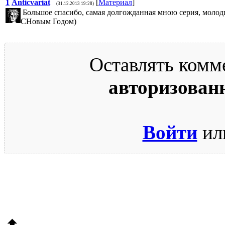
1
Anticvariat
[
Материал
]
(31.12.2013 19:28)
Большое спасибо, самая долгожданная мною серия, молод
СНовым Годом)
Оставлять комм
авторизован
Войти
ил
© 2009-2026.
Этот сайт защищен reCAPTCHA и Google.
Поли