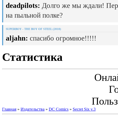
deadpilots:
Долго же мы ждали! Пер
на пыльной полке?
SUPERBOY - THE BOY OF STEEL (2010)
aljahn:
спасибо огромное!!!!!
Статистика
Онла
Г
Польз
Главная
»
Издательства
»
DC Comics
»
Secret Six v.3