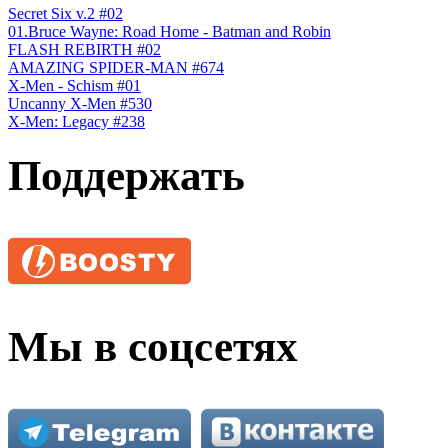
Secret Six v.2 #02
01.Bruce Wayne: Road Home - Batman and Robin
FLASH REBIRTH #02
AMAZING SPIDER-MAN #674
X-Men - Schism #01
Uncanny X-Men #530
X-Men: Legacy #238
Поддержать
Мы в соцсетях