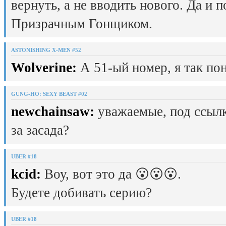
вернуть, а не вводить нового. Да и 
Призрачным Гонщиком.
ASTONISHING X-MEN #52
Wolverine:
А 51-ый номер, я так пон
GUNG-HO: SEXY BEAST #02
newchainsaw:
уважаемые, под ссылк
за засада?
UBER #18
kcid:
Воу, вот это да 😮😮😮.
Будете добивать серию?
UBER #18