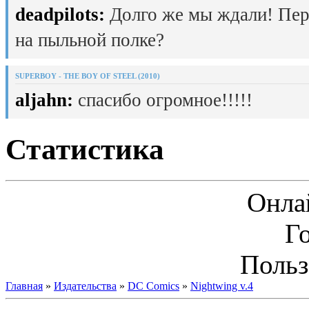
deadpilots:
Долго же мы ждали! Пер
на пыльной полке?
SUPERBOY - THE BOY OF STEEL (2010)
aljahn:
спасибо огромное!!!!!
Статистика
Онла
Г
Польз
Главная
»
Издательства
»
DC Comics
»
Nightwing v.4