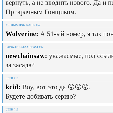
вернуть, а не вводить нового. Да и 
Призрачным Гонщиком.
ASTONISHING X-MEN #52
Wolverine:
А 51-ый номер, я так пон
GUNG-HO: SEXY BEAST #02
newchainsaw:
уважаемые, под ссылк
за засада?
UBER #18
kcid:
Воу, вот это да 😮😮😮.
Будете добивать серию?
UBER #18