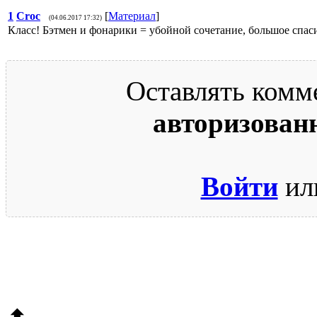
1
Croc
[
Материал
]
(04.06.2017 17:32)
Класс! Бэтмен и фонарики = убойной сочетание, большое спас
Оставлять комм
авторизован
Войти
ил
© 2009-2026.
Этот сайт защищен reCAPTCHA и Google.
Поли