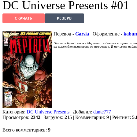
DC Universe Presents #01
СКАЧАТЬ
РЕЗЕРВ
Перевод -
Garsia
Оформление -
kabu
"Бостон Брэнд, он же Мертвец, задается вопросом, по
он вынужден выполнять ее поручение. В попытке найт
Категория:
DC Universe Presents
| Добавил:
dante777
Просмотров:
2342
| Загрузок:
215
| Комментарии:
9
| Рейтинг:
5.
Всего комментариев:
9