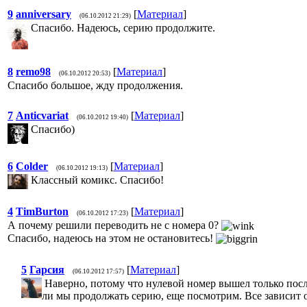
9
anniversary
[
Материал
]
(06.10.2012 21:29)
Спасибо. Надеюсь, серию продолжите.
8
remo98
[
Материал
]
(06.10.2012 20:53)
Спасибо большое, жду продолжения.
7
Anticvariat
[
Материал
]
(06.10.2012 19:40)
Спасибо)
6
Colder
[
Материал
]
(06.10.2012 19:13)
Классный комикс. Спасибо!
4
TimBurton
[
Материал
]
(06.10.2012 17:23)
А почему решили переводить не с номера 0?
Спасибо, надеюсь на этом не остановитесь!
5
Гарсия
[
Материал
]
(06.10.2012 17:57)
Наверно, потому что нулевой номер вышел только посл
ли мы продолжать серию, еще посмотрим. Все зависит о