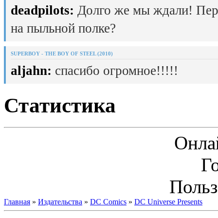
deadpilots:
Долго же мы ждали! Пер
на пыльной полке?
SUPERBOY - THE BOY OF STEEL (2010)
aljahn:
спасибо огромное!!!!!
Статистика
Онла
Г
Польз
Главная
»
Издательства
»
DC Comics
»
DC Universe Presents