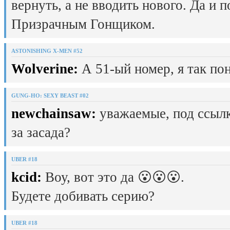
вернуть, а не вводить нового. Да и 
Призрачным Гонщиком.
ASTONISHING X-MEN #52
Wolverine:
А 51-ый номер, я так пон
GUNG-HO: SEXY BEAST #02
newchainsaw:
уважаемые, под ссылк
за засада?
UBER #18
kcid:
Воу, вот это да 😮😮😮.
Будете добивать серию?
UBER #18