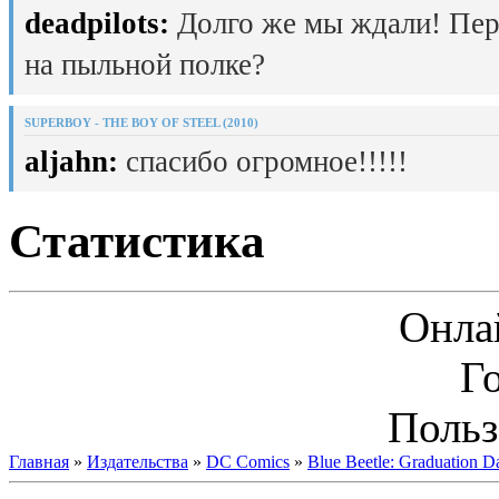
deadpilots:
Долго же мы ждали! Пер
на пыльной полке?
SUPERBOY - THE BOY OF STEEL (2010)
aljahn:
спасибо огромное!!!!!
Статистика
Онла
Г
Польз
Главная
»
Издательства
»
DC Comics
»
Blue Beetle: Graduation D