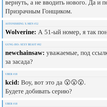
вернуть, а не вводить нового. Да и 
Призрачным Гонщиком.
ASTONISHING X-MEN #52
Wolverine:
А 51-ый номер, я так пон
GUNG-HO: SEXY BEAST #02
newchainsaw:
уважаемые, под ссылк
за засада?
UBER #18
kcid:
Воу, вот это да 😮😮😮.
Будете добивать серию?
UBER #18