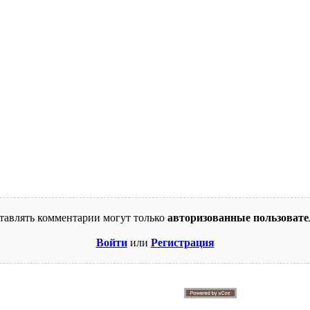
тавлять комментарии могут только
авторизованные пользовате
Войти
или
Регистрация
© 2009-2026. Supercomics
Этот сайт защищен reCAPTCHA и Google.
Политика конфиденциальности
и
Условия использования
.