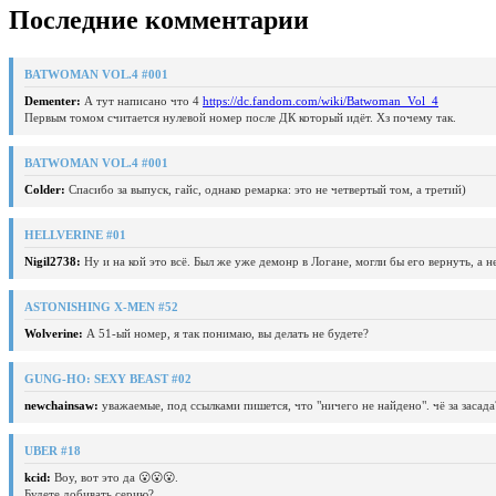
Последние комментарии
BATWOMAN VOL.4 #001
Dementer:
А тут написано что 4
https://dc.fandom.com/wiki/Batwoman_Vol_4
Первым томом считается нулевой номер после ДК который идёт. Хз почему так.
BATWOMAN VOL.4 #001
Colder:
Спасибо за выпуск, гайс, однако ремарка: это не четвертый том, а третий)
HELLVERINE #01
Nigil2738:
Ну и на кой это всё. Был же уже демонр в Логане, могли бы его вернуть, а 
ASTONISHING X-MEN #52
Wolverine:
А 51-ый номер, я так понимаю, вы делать не будете?
GUNG-HO: SEXY BEAST #02
newchainsaw:
уважаемые, под ссылками пишется, что "ничего не найдено". чё за засада
UBER #18
kcid:
Воу, вот это да 😮😮😮.
Будете добивать серию?