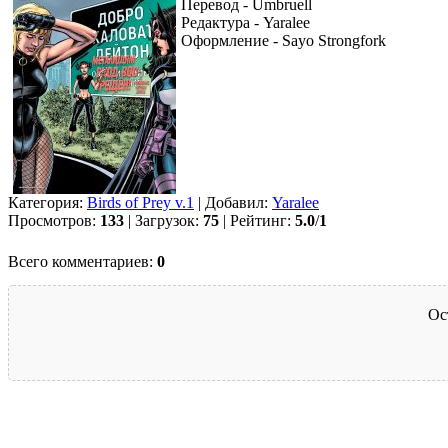
Перевод - Umbruell
Редактура - Yaralee
Оформление - Sayo Strongfork
Категория:
Birds of Prey v.1
| Добавил:
Yaralee
Просмотров:
133
| Загрузок:
75
| Рейтинг:
5.0
/
1
Всего комментариев:
0
Ос