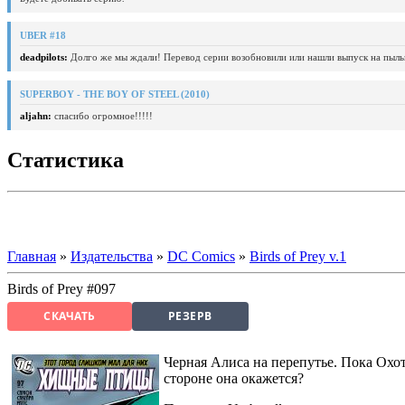
UBER #18
deadpilots:
Долго же мы ждали! Перевод серии возобновили или нашли выпуск на пыль
SUPERBOY - THE BOY OF STEEL (2010)
aljahn:
спасибо огромное!!!!!
Статистика
Главная
»
Издательства
»
DC Comics
»
Birds of Prey v.1
Birds of Prey #097
СКАЧАТЬ
РЕЗЕРВ
Черная Алиса на перепутье. Пока Охот
стороне она окажется?