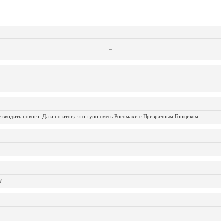
...
...
...
...
...
...
...
...
...
...
...
не вводить нового. Да и по итогу это тупо смесь Росомахи с Призрачным Гонщиком.
?