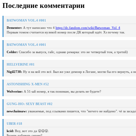
Последние комментарии
BATWOMAN VOL.4 #001
Dementer:
А тут написано что 4
https://dc.fandom.com/wiki/Batwoman_Vol_4
Первым томом считается нулевой номер после ДК который идёт. Хз почему так.
BATWOMAN VOL.4 #001
Colder:
Спасибо за выпуск, гайс, однако ремарка: это не четвертый том, а третий)
HELLVERINE #01
Nigil2738:
Ну и на кой это всё. Был же уже демонр в Логане, могли бы его вернуть, а 
ASTONISHING X-MEN #52
Wolverine:
А 51-ый номер, я так понимаю, вы делать не будете?
GUNG-HO: SEXY BEAST #02
newchainsaw:
уважаемые, под ссылками пишется, что "ничего не найдено". чё за засада
UBER #18
kcid:
Воу, вот это да 😮😮😮.
Будете добивать серию?