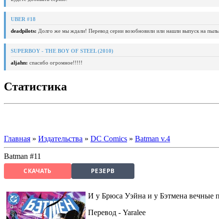
UBER #18
deadpilots:
Долго же мы ждали! Перевод серии возобновили или нашли выпуск на пыль
SUPERBOY - THE BOY OF STEEL (2010)
aljahn:
спасибо огромное!!!!!
Статистика
Главная
»
Издательства
»
DC Comics
»
Batman v.4
Batman #11
СКАЧАТЬ
РЕЗЕРВ
И у Брюса Уэйна и у Бэтмена вечные
Перевод - Yaralee