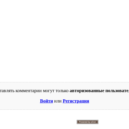
тавлять комментарии могут только
авторизованные пользовате
Войти
или
Регистрация
© 2009-2026. Supercomics
Этот сайт защищен reCAPTCHA и Google.
Политика конфиденциальности
и
Условия использования
.