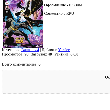
Оформление - EliZiuM
Совместно с RPU
Категория:
Batman v.4
| Добавил:
Yaralee
Просмотров:
98
| Загрузок:
48
| Рейтинг:
0.0
/
0
Всего комментариев:
0
Ос