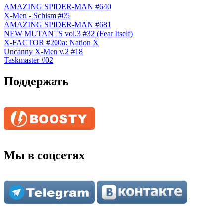
AMAZING SPIDER-MAN #640
X-Men - Schism #05
AMAZING SPIDER-MAN #681
NEW MUTANTS vol.3 #32 (Fear Itself)
X-FACTOR #200а: Nation X
Uncanny X-Men v.2 #18
Taskmaster #02
Поддержать
Мы в соцсетях