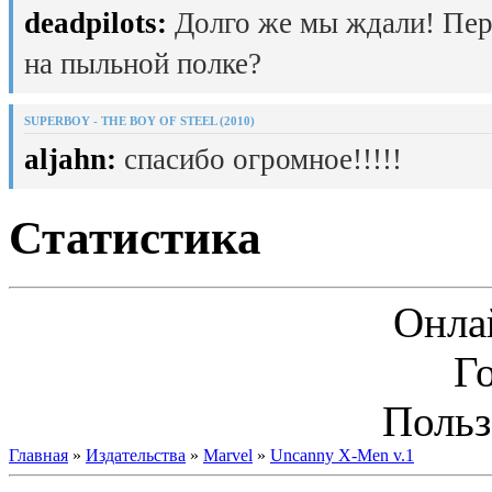
deadpilots:
Долго же мы ждали! Пер
на пыльной полке?
SUPERBOY - THE BOY OF STEEL (2010)
aljahn:
спасибо огромное!!!!!
Статистика
Онла
Г
Польз
Главная
»
Издательства
»
Marvel
»
Uncanny X-Men v.1