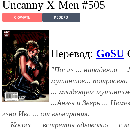
Uncanny X-Men #505
СКАЧАТЬ
РЕЗЕРВ
Перевод:
GoSU
"После ... нападения ...
мутантов... потрясена .
... младенцем мутантом
...Ангел и Зверь ... Неме
гена Икс ... от вымирания.
... Колосс ... встретил «дьявола» ... с к