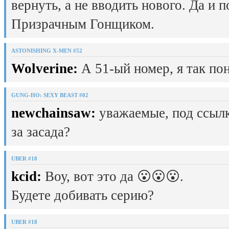
вернуть, а не вводить нового. Да и 
Призрачным Гонщиком.
ASTONISHING X-MEN #52
Wolverine:
А 51-ый номер, я так пон
GUNG-HO: SEXY BEAST #02
newchainsaw:
уважаемые, под ссылк
за засада?
UBER #18
kcid:
Воу, вот это да 😮😮😮.
Будете добивать серию?
UBER #18