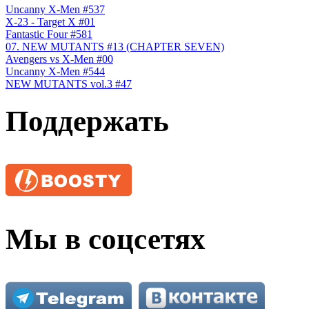
Uncanny X-Men #537
X-23 - Target X #01
Fantastic Four #581
07. NEW MUTANTS #13 (CHAPTER SEVEN)
Avengers vs X-Men #00
Uncanny X-Men #544
NEW MUTANTS vol.3 #47
Поддержать
Мы в соцсетях