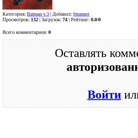
Категория:
Batman v.3
| Добавил:
Strаngеr
Просмотров:
132
| Загрузок:
74
| Рейтинг:
0.0
/
0
Всего комментариев:
0
Оставлять комм
авторизован
Войти
ил
© 2009-2026.
Этот сайт защищен reCAPTCHA и Google.
Поли