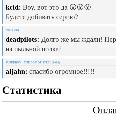
kcid:
Воу, вот это да 😮😮😮.
Будете добивать серию?
UBER #18
deadpilots:
Долго же мы ждали! Пер
на пыльной полке?
SUPERBOY - THE BOY OF STEEL (2010)
aljahn:
спасибо огромное!!!!!
Статистика
Онла