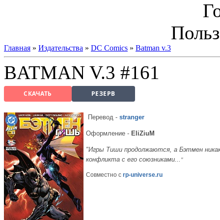
Г
Польз
Главная
»
Издательства
»
DC Comics
»
Batman v.3
BATMAN V.3 #161
СКАЧАТЬ
РЕЗЕРВ
Перевод
-
stranger
Оформление -
EliZiuM
"Игры Тиши продолжаются, а Бэтмен никак
конфликта с его союзниками...
"
Совместно с
rp-universe.ru