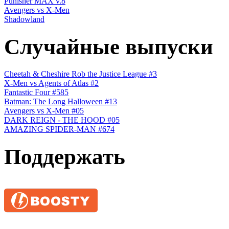
Punisher MAX v.8
Avengers vs X-Men
Shadowland
Случайные выпуски
Cheetah & Cheshire Rob the Justice League #3
X-Men vs Agents of Atlas #2
Fantastic Four #585
Batman: The Long Halloween #13
Avengers vs X-Men #05
DARK REIGN - THE HOOD #05
AMAZING SPIDER-MAN #674
Поддержать