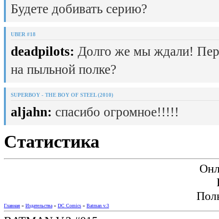
Будете добивать серию?
UBER #18
deadpilots:
Долго же мы ждали! Пер
на пыльной полке?
SUPERBOY - THE BOY OF STEEL (2010)
aljahn:
спасибо огромное!!!!!
Статистика
Онл
Пол
Главная
»
Издательства
»
DC Comics
»
Batman v.3