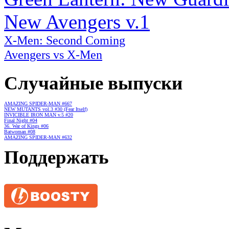
New Avengers v.1
X-Men: Second Coming
Avengers vs X-Men
Случайные выпуски
AMAZING SPIDER-MAN #667
NEW MUTANTS vol.3 #30 (Fear Itself)
INVICIBLE IRON MAN v.5 #20
Final Night #04
36. War of Kings #06
Batwoman #08
AMAZING SPIDER-MAN #632
Поддержать