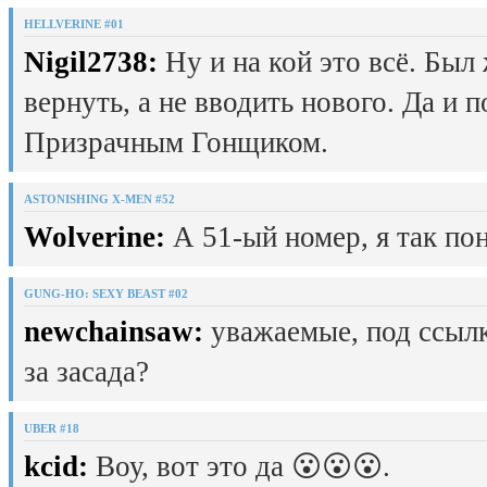
HELLVERINE #01
Nigil2738:
Ну и на кой это всё. Был
вернуть, а не вводить нового. Да и 
Призрачным Гонщиком.
ASTONISHING X-MEN #52
Wolverine:
А 51-ый номер, я так пон
GUNG-HO: SEXY BEAST #02
newchainsaw:
уважаемые, под ссылк
за засада?
UBER #18
kcid:
Воу, вот это да 😮😮😮.