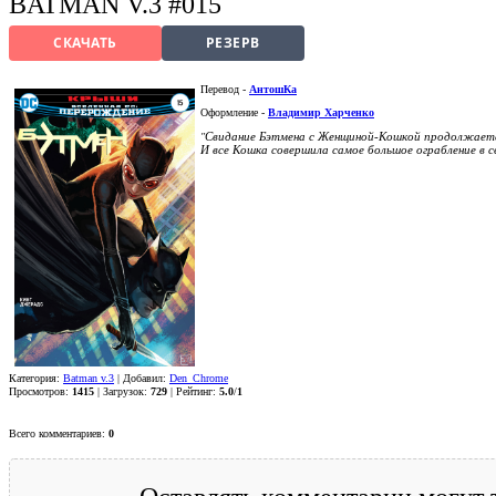
BATMAN V.3 #015
СКАЧАТЬ
РЕЗЕРВ
Перевод -
АнтошКа
Оформление -
Владимир Харченко
Свидание Бэтмена с Женщиной-Кошкой продолжается
"
И все Кошка совершила самое большое ограбление в св
Категория:
Batman v.3
| Добавил:
Den_Chrome
Просмотров:
1415
| Загрузок:
729
| Рейтинг:
5.0
/
1
Всего комментариев:
0