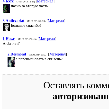
4
Бэтс
[
Материал
]
(14.08.2014 12:24)
пасиб за вторую часть.
3
Anticvariat
[
Материал
]
(13.08.2014 23:20)
Большое спасибо!
1
Hosas
[
Материал
]
(13.08.2014 15:45)
А cbr нет?
2
Desmond
[
Материал
]
(13.08.2014 21:22)
а переименовать в cbr лень?
Оставлять комм
авторизован