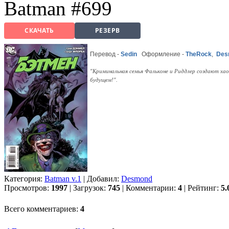
Batman #699
СКАЧАТЬ
РЕЗЕРВ
Перевод -
Sedin
Оформление -
TheRock
,
Des
"Криминальная семья Фальконе и Риддлер создают хао
будущем!".
Категория:
Batman v.1
| Добавил:
Desmond
Просмотров:
1997
| Загрузок:
745
| Комментарии:
4
| Рейтинг:
5.
Всего комментариев:
4