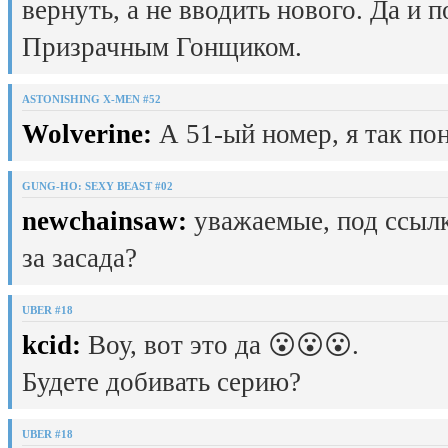
вернуть, а не вводить нового. Да и 
Призрачным Гонщиком.
ASTONISHING X-MEN #52
Wolverine:
А 51-ый номер, я так пон
GUNG-HO: SEXY BEAST #02
newchainsaw:
уважаемые, под ссылк
за засада?
UBER #18
kcid:
Воу, вот это да 😮😮😮.
Будете добивать серию?
UBER #18