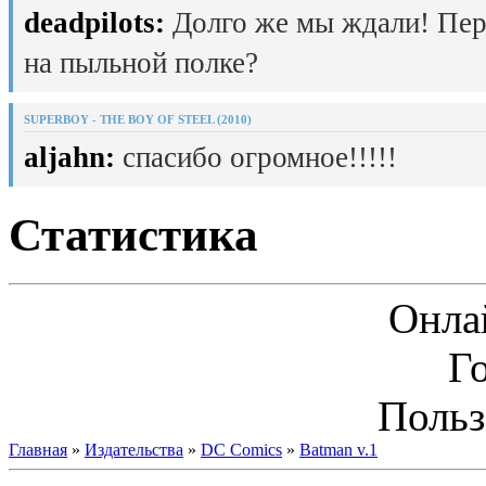
deadpilots:
Долго же мы ждали! Пер
на пыльной полке?
SUPERBOY - THE BOY OF STEEL (2010)
aljahn:
спасибо огромное!!!!!
Статистика
Онла
Г
Польз
Главная
»
Издательства
»
DC Comics
»
Batman v.1