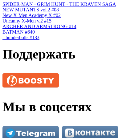
SPIDER-MAN - GRIM HUNT - THE KRAVEN SAGA
NEW MUTANTS vol.2 #08
New X-Men Academy X #02
Uncanny X-Men v.2 #15
ARCHER AND ARMSTRONG #14
BATMAN #640
Thunderbolts #133
Поддержать
Мы в соцсетях