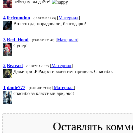
ребят,ну вы даёте!
4
ferfromdno
[
Материал
]
(13.08.2011 21:45)
Вот это да, порадовали, благодарю!
3
Red_Hood
[
Материал
]
(13.08.2011 21:42)
Супер!
2
Beavart
[
Материал
]
(13.08.2011 21:37)
Даже три :P Радости моей нет придела. Спасибо.
1
dante777
[
Материал
]
(13.08.2011 21:07)
спасибо за классный арк, экс!
Оставлять комм