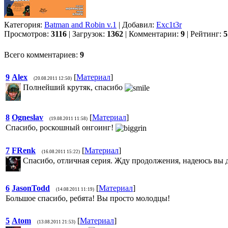
Категория:
Batman and Robin v.1
| Добавил:
Exc1t3r
Просмотров:
3116
| Загрузок:
1362
| Комментарии:
9
| Рейтинг:
5
Всего комментариев:
9
9
Alex
[
Материал
]
(20.08.2011 12:50)
Полнейший крутяк, спасибо
8
Ogneslav
[
Материал
]
(19.08.2011 11:58)
Спасибо, роскошный онгоинг!
7
FRenk
[
Материал
]
(16.08.2011 15:22)
Спасибо, отличная серия. Жду продолжения, надеюсь вы д
6
JasonTodd
[
Материал
]
(14.08.2011 11:19)
Большое спасибо, ребята! Вы просто молодцы!
5
Atom
[
Материал
]
(13.08.2011 21:53)