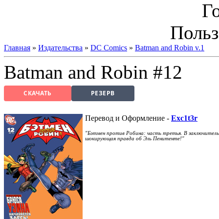
Г
Польз
Главная
»
Издательства
»
DC Comics
»
Batman and Robin v.1
Batman and Robin #12
СКАЧАТЬ
РЕЗЕРВ
Перевод и Оформление -
Exc1t3r
"Бэтмен против Робина: часть третья. В заключитель
шокирующая правда об Эль Пенитенте!"