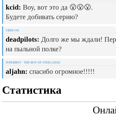
kcid:
Воу, вот это да 😮😮😮.
Будете добивать серию?
UBER #18
deadpilots:
Долго же мы ждали! Пер
на пыльной полке?
SUPERBOY - THE BOY OF STEEL (2010)
aljahn:
спасибо огромное!!!!!
Статистика
Онла