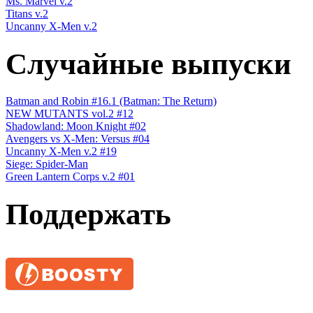
Ms. Marvel v.2
Titans v.2
Uncanny X-Men v.2
Случайные выпуски
Batman and Robin #16.1 (Batman: The Return)
NEW MUTANTS vol.2 #12
Shadowland: Moon Knight #02
Avengers vs X-Men: Versus #04
Uncanny X-Men v.2 #19
Siege: Spider-Man
Green Lantern Corps v.2 #01
Поддержать