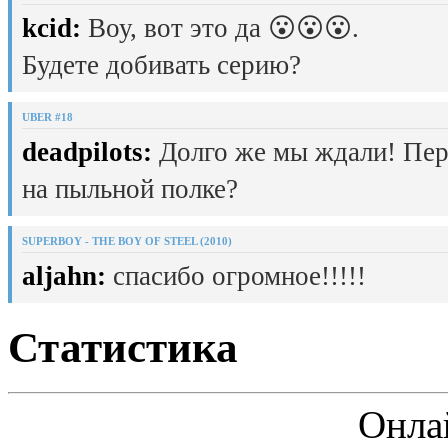
kcid:
Воу, вот это да 😮😮😮.
Будете добивать серию?
UBER #18
deadpilots:
Долго же мы ждали! Пер
на пыльной полке?
SUPERBOY - THE BOY OF STEEL (2010)
aljahn:
спасибо огромное!!!!!
Статистика
Онла