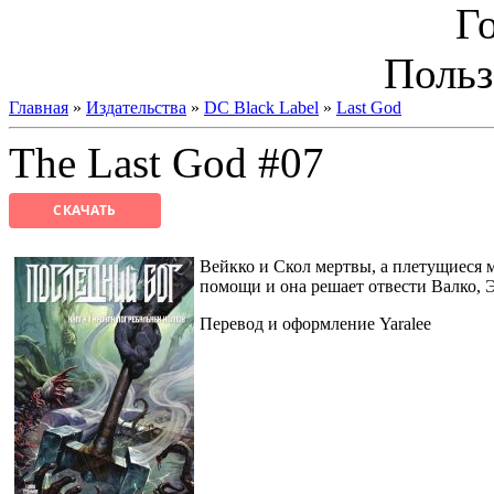
Г
Польз
Главная
»
Издательства
»
DC Black Label
»
Last God
The Last God #07
СКАЧАТЬ
Вейкко и Скол мертвы, а плетущиеся 
помощи и она решает отвести Валко, 
Перевод и оформление Yaralee