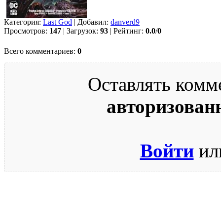
Категория:
Last God
| Добавил:
danverd9
Просмотров:
147
| Загрузок:
93
| Рейтинг:
0.0
/
0
Всего комментариев:
0
Оставлять комм
авторизован
Войти
ил
© 2009-2026.
Этот сайт защищен reCAPTCHA и Google.
Поли