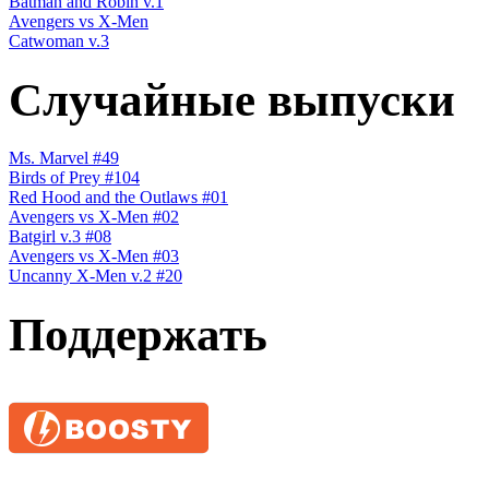
Batman and Robin v.1
Avengers vs X-Men
Catwoman v.3
Случайные выпуски
Ms. Marvel #49
Birds of Prey #104
Red Hood and the Outlaws #01
Avengers vs X-Men #02
Batgirl v.3 #08
Avengers vs X-Men #03
Uncanny X-Men v.2 #20
Поддержать