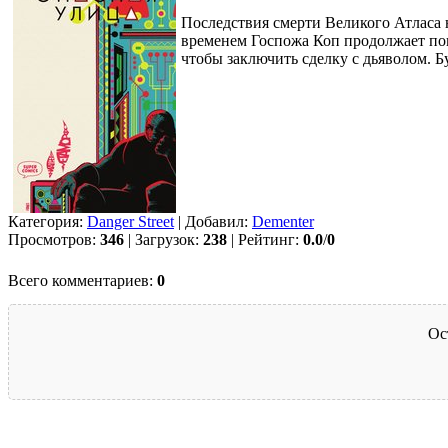
Последствия смерти Великого Атласа 
временем Госпожа Коп продолжает пои
чтобы заключить сделку с дьяволом. Бу
Категория:
Danger Street
| Добавил:
Dementer
Просмотров:
346
| Загрузок:
238
| Рейтинг:
0.0
/
0
Всего комментариев:
0
Ос