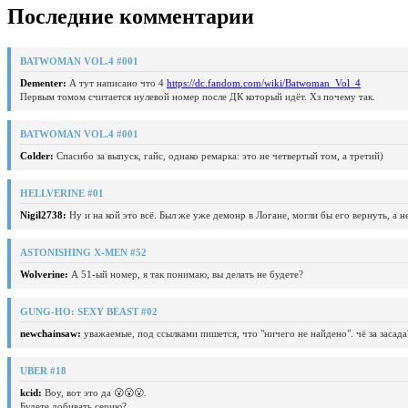
Последние комментарии
BATWOMAN VOL.4 #001
Dementer:
А тут написано что 4
https://dc.fandom.com/wiki/Batwoman_Vol_4
Первым томом считается нулевой номер после ДК который идёт. Хз почему так.
BATWOMAN VOL.4 #001
Colder:
Спасибо за выпуск, гайс, однако ремарка: это не четвертый том, а третий)
HELLVERINE #01
Nigil2738:
Ну и на кой это всё. Был же уже демонр в Логане, могли бы его вернуть, а 
ASTONISHING X-MEN #52
Wolverine:
А 51-ый номер, я так понимаю, вы делать не будете?
GUNG-HO: SEXY BEAST #02
newchainsaw:
уважаемые, под ссылками пишется, что "ничего не найдено". чё за засада
UBER #18
kcid:
Воу, вот это да 😮😮😮.
Будете добивать серию?