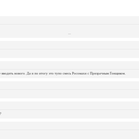
...
...
...
...
...
...
...
...
...
...
...
не вводить нового. Да и по итогу это тупо смесь Росомахи с Призрачным Гонщиком.
?