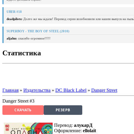
UBER #18
deadpilots:
Долго же мы ждали! Перевод серии возобновили или нашли выпуск на пыль
SUPERBOY - THE BOY OF STEEL (2010)
aljahn:
спасибо огромное!!!!!
Статистика
Главная
»
Издательства
»
DC Black Label
»
Danger Street
Danger Street #3
СКАЧАТЬ
РЕЗЕРВ
Перевод:
алукарД
Оформление:
ellolait