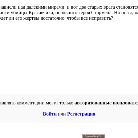
нависли над далекими мирами, и вот два старых врага становятс
ски убийцы Красавчика, опального героя Стармена. Но она даже 
дет ли его жертвы достаточно, чтобы все исправить?‌
тавлять комментарии могут только
авторизованные пользовате
Войти
или
Регистрация
© 2009-2026. Supercomics