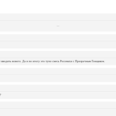
...
...
...
...
...
...
...
...
...
...
...
не вводить нового. Да и по итогу это тупо смесь Росомахи с Призрачным Гонщиком.
?