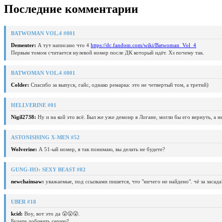
Последние комментарии
BATWOMAN VOL.4 #001
Dementer:
А тут написано что 4
https://dc.fandom.com/wiki/Batwoman_Vol_4
Первым томом считается нулевой номер после ДК который идёт. Хз почему так.
BATWOMAN VOL.4 #001
Colder:
Спасибо за выпуск, гайс, однако ремарка: это не четвертый том, а третий)
HELLVERINE #01
Nigil2738:
Ну и на кой это всё. Был же уже демонр в Логане, могли бы его вернуть, а 
ASTONISHING X-MEN #52
Wolverine:
А 51-ый номер, я так понимаю, вы делать не будете?
GUNG-HO: SEXY BEAST #02
newchainsaw:
уважаемые, под ссылками пишется, что "ничего не найдено". чё за засада
UBER #18
kcid:
Воу, вот это да 😮😮😮.
Будете добивать серию?