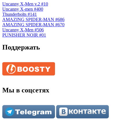
Uncanny X-Men v.2 #10
Uncanny X-men #400
Thunderbolts #141
AMAZING SPIDER-MAN #686
AMAZING SPIDER-MAN #670
Uncanny X-Men #506
PUNISHER NOIR #01
Поддержать
Мы в соцсетях