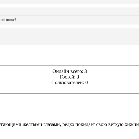
ной полке?
Онлайн всего:
3
Гостей:
3
Пользователей:
0
угающими желтыми глазами, редко покидает свою ветхую хижину г
7