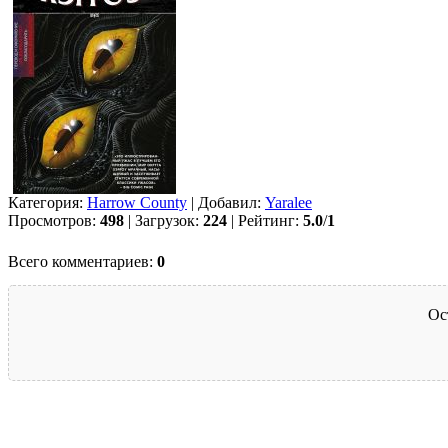
Категория:
Harrow County
| Добавил:
Yaralee
Просмотров:
498
| Загрузок:
224
| Рейтинг:
5.0
/
1
Всего комментариев:
0
Ос