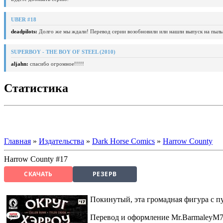
UBER #18
deadpilots:
Долго же мы ждали! Перевод серии возобновили или нашли выпуск на пыль
SUPERBOY - THE BOY OF STEEL (2010)
aljahn:
спасибо огромное!!!!!
Статистика
Главная
»
Издательства
»
Dark Horse Comics
»
Harrow County
Harrow County #17
СКАЧАТЬ
РЕЗЕРВ
Покинутый, эта громадная фигура с п
Перевод и оформление Mr.BarmaleyM