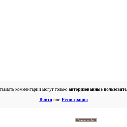
тавлять комментарии могут только
авторизованные пользовате
Войти
или
Регистрация
© 2009-2026. Supercomics
Этот сайт защищен reCAPTCHA и Google.
Политика конфиденциальности
и
Условия использования
.