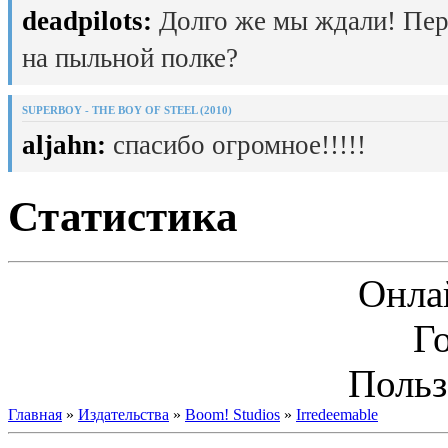
deadpilots:
Долго же мы ждали! Пер
на пыльной полке?
SUPERBOY - THE BOY OF STEEL (2010)
aljahn:
спасибо огромное!!!!!
Статистика
Онла
Г
Польз
Главная
»
Издательства
»
Boom! Studios
»
Irredeemable