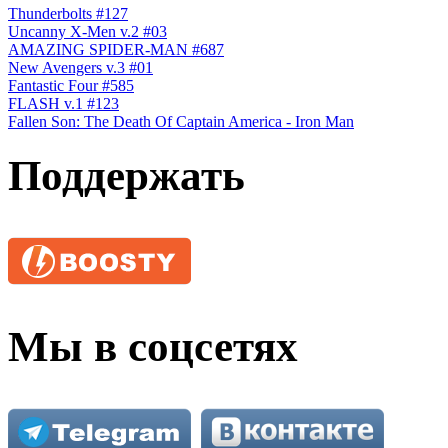
Thunderbolts #127
Uncanny X-Men v.2 #03
AMAZING SPIDER-MAN #687
New Avengers v.3 #01
Fantastic Four #585
FLASH v.1 #123
Fallen Son: The Death Of Captain America - Iron Man
Поддержать
Мы в соцсетях