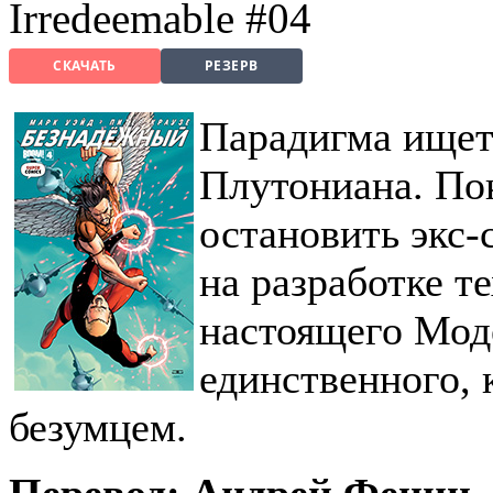
Irredeemable #04
СКАЧАТЬ
РЕЗЕРВ
Парадигма ищет
Плутониана. Пок
остановить экс-
на разработке т
настоящего Мод
единственного, к
безумцем.
Перевод: Андрей Фенин