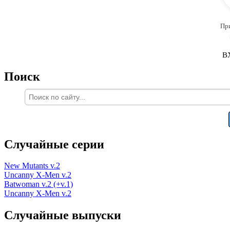
Пр
В
Поиск
Случайные серии
New Mutants v.2
Uncanny X-Men v.2
Batwoman v.2 (+v.1)
Uncanny X-Men v.2
Случайные выпуски