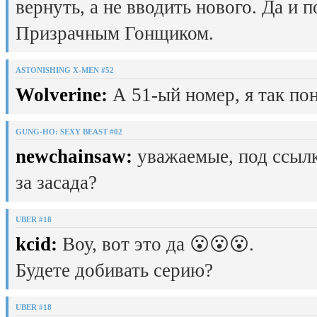
вернуть, а не вводить нового. Да и 
Призрачным Гонщиком.
ASTONISHING X-MEN #52
Wolverine:
А 51-ый номер, я так пон
GUNG-HO: SEXY BEAST #02
newchainsaw:
уважаемые, под ссылк
за засада?
UBER #18
kcid:
Воу, вот это да 😮😮😮.
Будете добивать серию?
UBER #18